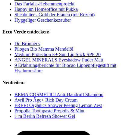
Das Farfalla-Hebammenprojekt
Happy im Homeoffice mit Pukka
Sheabutter - Gold der Frauen (mit Rezept)
Hyggeliger Geschenkezauber
Ecco Verde entdecken:
Dr. Bronner's
Pilogen Bio Mamma Mandelöl
Medium Protection E+ Sun Lip Stick SPF 20
ANGEL MINERALS Eyeshadow Puder Matt
9 Erfahrungsberichte für Biocao Lippenpflegestift mit
Hyaluronsäure
Neuheiten:
BEMA COSMETICI Anti-Dandruff Shampoo
Avril Pro Âge+ Rich Day Cream
FREE! Organics Shower Peeling Lemon Zest
Propolia Toothpaste Propolis & Mint
i+m Berlin Refresh Shower Gel