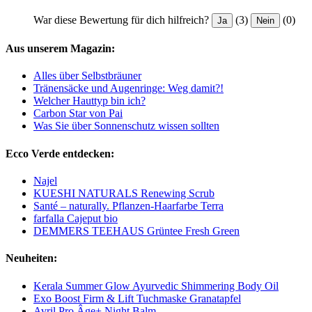
War diese Bewertung für dich hilfreich?
(3)
(0)
Ja
Nein
Aus unserem Magazin:
Alles über Selbstbräuner
Tränensäcke und Augenringe: Weg damit?!
Welcher Hauttyp bin ich?
Carbon Star von Pai
Was Sie über Sonnenschutz wissen sollten
Ecco Verde entdecken:
Najel
KUESHI NATURALS Renewing Scrub
Santé – naturally. Pflanzen-Haarfarbe Terra
farfalla Cajeput bio
DEMMERS TEEHAUS Grüntee Fresh Green
Neuheiten:
Kerala Summer Glow Ayurvedic Shimmering Body Oil
Exo Boost Firm & Lift Tuchmaske Granatapfel
Avril Pro Âge+ Night Balm