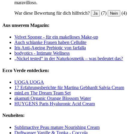
maravilloso.
War diese Bewertung für dich hilfreich?
(7)
(4)
Ja
Nein
Aus unserem Magazin:
Velvet Sponge - für ein makelloses Make-up
Auch schlanke Frauen haben Cellulite
Iris Anti-Ageing Prebiotic von farfalla
bodyotics - Intimate Wellness
„Nickel tested“ in der Naturkosmetik – was bedeutet das?
Ecco Verde entdecken:
UOGA UOGA
17 Erfahrungsberichte für Martina Gebhardt Salvia Cream
minLen The Dream Team Set
akamuti Organic Orange Blossom Water
HUYGENS Paris Hyaluronic Acid Cream
Neuheiten:
Sublimactive Peau mature Nourishing Cream
Duftwasser Vanille & Tonka - Coccola