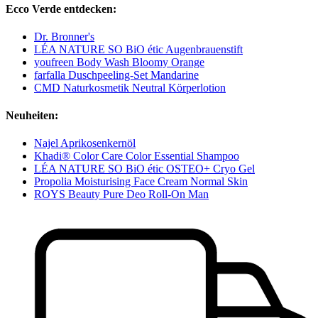
Ecco Verde entdecken:
Dr. Bronner's
LÉA NATURE SO BiO étic Augenbrauenstift
youfreen Body Wash Bloomy Orange
farfalla Duschpeeling-Set Mandarine
CMD Naturkosmetik Neutral Körperlotion
Neuheiten:
Najel Aprikosenkernöl
Khadi® Color Care Color Essential Shampoo
LÉA NATURE SO BiO étic OSTEO+ Cryo Gel
Propolia Moisturising Face Cream Normal Skin
ROYS Beauty Pure Deo Roll-On Man