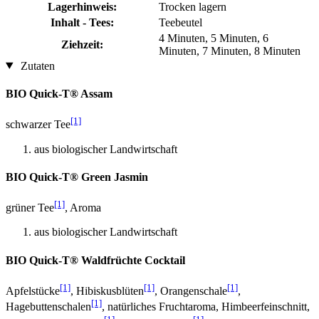
Lagerhinweis:
Trocken lagern
Inhalt - Tees:
Teebeutel
4 Minuten, 5 Minuten, 6
Ziehzeit:
Minuten, 7 Minuten, 8 Minuten
Zutaten
BIO Quick-T® Assam
[1]
schwarzer Tee
aus biologischer Landwirtschaft
BIO Quick-T® Green Jasmin
[1]
grüner Tee
, Aroma
aus biologischer Landwirtschaft
BIO Quick-T® Waldfrüchte Cocktail
[1]
[1]
[1]
Apfelstücke
, Hibiskusblüten
, Orangenschale
,
[1]
Hagebuttenschalen
, natürliches Fruchtaroma, Himbeerfeinschnitt,