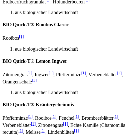
[1]
[1]
Erdbeerfruchtgranulat
, Holunderbeeren
aus biologischer Landwirtschaft
BIO Quick-T® Rooibos Classic
[1]
Rooibos
aus biologischer Landwirtschaft
BIO Quick-T® Lemon Ingwer
[1]
[1]
[1]
[1]
Zitronengras
, Ingwer
, Pfefferminze
, Verbeneblätter
,
[1]
Orangenschale
aus biologischer Landwirtschaft
BIO Quick-T® Kräutergeheimnis
[1]
[1]
[1]
[1]
Pfefferminze
, Rooibos
, Fenchel
, Brombeerblätter
,
[1]
[1]
Verbeneblätter
, Zitronengras
, Echte Kamille (Chamomilla
[1]
[1]
[1]
recutita)
, Melisse
, Lindenblüten