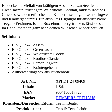
Entdecke die Vielfalt von kräftigem Assam Schwarztee, feinem
Green Jasmin, fruchtigem Waldfrüchte Cocktail, mildem Rooibos
Classic sowie den erfrischenden Kräutermischungen Lemon Ingwer
und Kräutergeheimnis. Ein absolutes Highlight für anspruchsvolle
Teegenießer:innen: Ist die Box einmal leergetrunken, lässt sie sich
im Handumdrehen ganz nach deinen Wünschen wieder befüllen!
Set-Inhalt:
Bio Quick-T Assam
Bio Quick-T Green Jasmin
Bio Quick-T Waldfrüchte Cocktail
Bio Quick-T Rooibos Classic
Bio Quick-T Lemon Ingwer:
Bio Quick-T Kräutergeheimnis
Aufbewahrungsbox aus Buchenholz
Art.-Nr.:
XPI-DT-24-09469
Inhalt:
1 Stk
EAN:
9004163317723
Marke:
DEMMERS TEEHAUS
Konsistenz/Darreichungsform:
Tee im Beutel
Produktarten:
Tees & Teezubehör