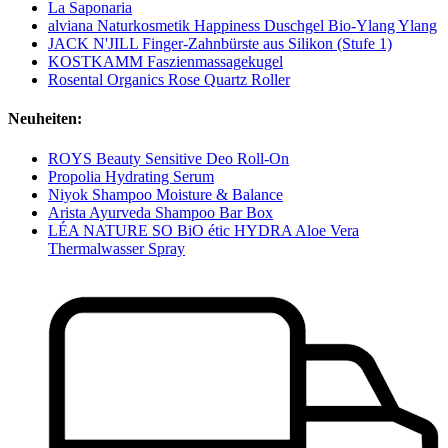
La Saponaria
alviana Naturkosmetik Happiness Duschgel Bio-Ylang Ylang
JACK N'JILL Finger-Zahnbürste aus Silikon (Stufe 1)
KOSTKAMM Faszienmassagekugel
Rosental Organics Rose Quartz Roller
Neuheiten:
ROYS Beauty Sensitive Deo Roll-On
Propolia Hydrating Serum
Niyok Shampoo Moisture & Balance
Arista Ayurveda Shampoo Bar Box
LÉA NATURE SO BiO étic HYDRA Aloe Vera
Thermalwasser Spray