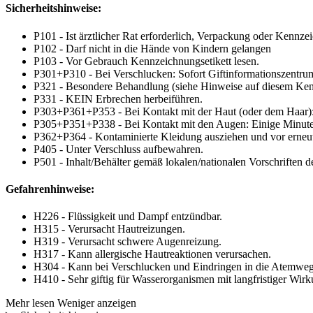
Sicherheitshinweise:
P101 - Ist ärztlicher Rat erforderlich, Verpackung oder Kennzei
P102 - Darf nicht in die Hände von Kindern gelangen
P103 - Vor Gebrauch Kennzeichnungsetikett lesen.
P301+P310 - Bei Verschlucken: Sofort Giftinformationszentrum
P321 - Besondere Behandlung (siehe Hinweise auf diesem Kenn
P331 - KEIN Erbrechen herbeiführen.
P303+P361+P353 - Bei Kontakt mit der Haut (oder dem Haar): 
P305+P351+P338 - Bei Kontakt mit den Augen: Einige Minuten 
P362+P364 - Kontaminierte Kleidung ausziehen und vor erne
P405 - Unter Verschluss aufbewahren.
P501 - Inhalt/Behälter gemäß lokalen/nationalen Vorschriften 
Gefahrenhinweise:
H226 - Flüssigkeit und Dampf entzündbar.
H315 - Verursacht Hautreizungen.
H319 - Verursacht schwere Augenreizung.
H317 - Kann allergische Hautreaktionen verursachen.
H304 - Kann bei Verschlucken und Eindringen in die Atemwege
H410 - Sehr giftig für Wasserorganismen mit langfristiger Wirk
Mehr lesen
Weniger anzeigen