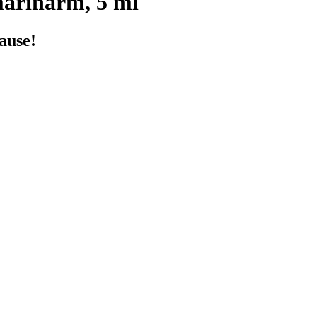
arinarm, 5 ml
ause!