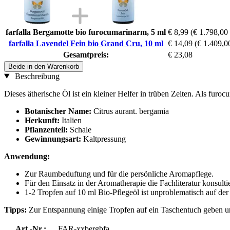
farfalla Bergamotte bio furocumarinarm, 5 ml
€ 8,99
(€ 1.798,00 /
farfalla Lavendel Fein bio Grand Cru, 10 ml
€ 14,09
(€ 1.409,00
Gesamtpreis:
€ 23,08
Beide in den Warenkorb
Beschreibung
Dieses ätherische Öl ist ein kleiner Helfer in trüben Zeiten. Als furo
Botanischer Name:
Citrus aurant. bergamia
Herkunft:
Italien
Pflanzenteil:
Schale
Gewinnungsart:
Kaltpressung
Anwendung:
Zur Raumbeduftung und für die persönliche Aromapflege.
Für den Einsatz in der Aromatherapie die Fachliteratur konsulti
1-2 Tropfen auf 10 ml Bio-Pflegeöl ist unproblematisch auf der
Tipps:
Zur Entspannung einige Tropfen auf ein Taschentuch geben u
Art.-Nr.:
FAR-xxbergbfa