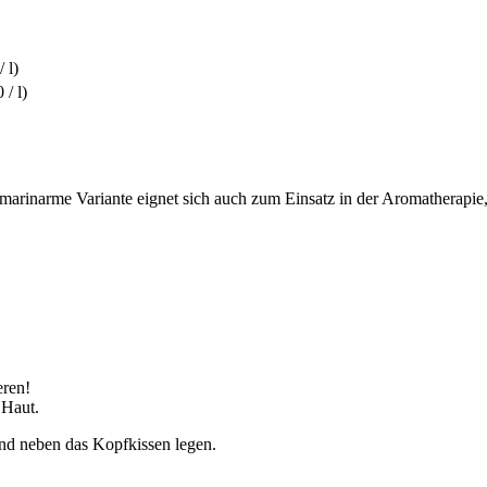
 l)
 / l)
cumarinarme Variante eignet sich auch zum Einsatz in der Aromatherapie,
eren!
 Haut.
nd neben das Kopfkissen legen.