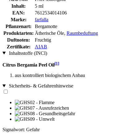
Inhalt:
5 ml
EAN:
7612534014106
Marke:
farfalla
Pflanzenart:
Bergamotte
Produktarten:
Ätherische Öle,
Raumbeduftung
Duftnoten:
Fruchtig
Zertifikate:
AIAB
Inhaltsstoffe (INCI)
[1]
Citrus Bergamia Peel Oil
aus kontrolliert biologischem Anbau
Sicherheits- & Gefahrenhinweise
Signalwort: Gefahr