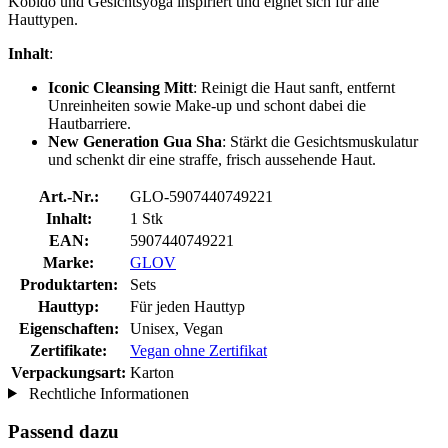
Kobido und Gesichtsyoga inspiriert und eignet sich für alle
Hauttypen.
Inhalt
:
Iconic Cleansing Mitt
: Reinigt die Haut sanft, entfernt
Unreinheiten sowie Make-up und schont dabei die
Hautbarriere.
New Generation Gua Sha
: Stärkt die Gesichtsmuskulatur
und schenkt dir eine straffe, frisch aussehende Haut.
Art.-Nr.:
GLO-5907440749221
Inhalt:
1 Stk
EAN:
5907440749221
Marke:
GLOV
Produktarten:
Sets
Hauttyp:
Für jeden Hauttyp
Eigenschaften:
Unisex, Vegan
Zertifikate:
Vegan ohne Zertifikat
Verpackungsart:
Karton
Rechtliche Informationen
Passend dazu