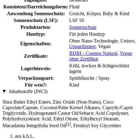
Konsistenz/Darreichungsform:
Fluid
Anwendung Sonnenschutz:
Gesicht, Körper, Baby & Kind
Sonnenschutz (LSF):
LSF 50
Produktarten:
Sonnenschutz
Hauttyp:
Für jeden Hauttyp
Ohne Nano-Technologie, Unisex,
Eigenschaften:
Unparfümiert
, Vegan
BDIH - Cosmos Natural
,
Vegan
Zertifikate:
ohne Zertifikat
Kühl, trocken & lichtgeschützt
Lagerhinweis:
lagern
Verpackungsart:
Sprühflasche / Spray
Für wen?:
Kind
Inhaltsstoffe (INCI)
Shea Butter Ethyl Esters, Zinc Oxide (Non-Nano), Coco
Caprylate/Caprate, Coconut/Palm Kernel Alkanes, Caprylic/Capric
Triglyceride, Hydrogenated Castor Oil/Sebacic Acid Copolymer,
Polyhydroxystearic Acid, Ethyl Oleate, Ethylhexyl Stearate,
[1]
Macadamia Integrifolia Seed Oil
, Feruloyl Soy Glycerides
aus k.b.L.