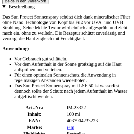
Beide in den Warenkorb
Beschreibung
Das Sun Protect Sonnenspray schützt dich dank mineralischer Filter
ohne Nano-Technologie von Kopf bis Fuß vor UVA- und UVB-
Strahlung. Seine leichte Textur wird einfach aufgesprüht und zieht
rasch ein, ohne zu weißeln. Die Rezeptur schützt zuverlässig und
versorgt die Haut zugleich mit Feuchtigkeit.
Anwendung:
Vor Gebrauch gut schütteln.
Vor dem Aufenthalt in der Sonne großzügig auf die Haut
aufsprühen und verteilen.
Für einen optimalen Sonnenschutz die Anwendung in
regelmäßigen Abständen wiederholen.
Das Sun Protect Sonnenspray mit LSF 50 ist wasserfest,
dennoch sollte der Schutz nach jedem Aufenthalt im Wasser
aufgefrischt werden.
Art.-Nr.:
IM-23322
Inhalt:
100 ml
EAN:
4037904233223
Marke:
i+m
Highlights:
Bestseller