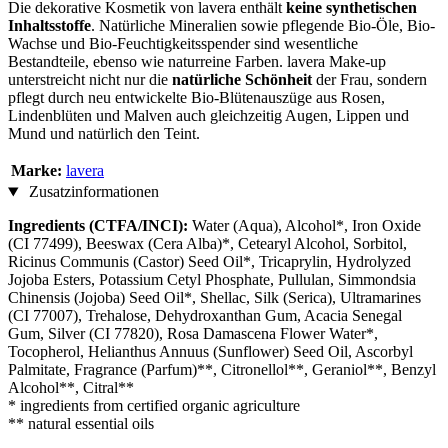
Die dekorative Kosmetik von lavera enthält
keine synthetischen
Inhaltsstoffe
. Natürliche Mineralien sowie pflegende Bio-Öle, Bio-
Wachse und Bio-Feuchtigkeitsspender sind wesentliche
Bestandteile, ebenso wie naturreine Farben. lavera Make-up
unterstreicht nicht nur die
natürliche Schönheit
der Frau, sondern
pflegt durch neu entwickelte Bio-Blütenauszüge aus Rosen,
Lindenblüten und Malven auch gleichzeitig Augen, Lippen und
Mund und natürlich den Teint.
Marke:
lavera
Zusatzinformationen
Ingredients (CTFA/INCI):
Water (Aqua), Alcohol*, Iron Oxide
(CI 77499), Beeswax (Cera Alba)*, Cetearyl Alcohol, Sorbitol,
Ricinus Communis (Castor) Seed Oil*, Tricaprylin, Hydrolyzed
Jojoba Esters, Potassium Cetyl Phosphate, Pullulan, Simmondsia
Chinensis (Jojoba) Seed Oil*, Shellac, Silk (Serica), Ultramarines
(CI 77007), Trehalose, Dehydroxanthan Gum, Acacia Senegal
Gum, Silver (CI 77820), Rosa Damascena Flower Water*,
Tocopherol, Helianthus Annuus (Sunflower) Seed Oil, Ascorbyl
Palmitate, Fragrance (Parfum)**, Citronellol**, Geraniol**, Benzyl
Alcohol**, Citral**
* ingredients from certified organic agriculture
** natural essential oils