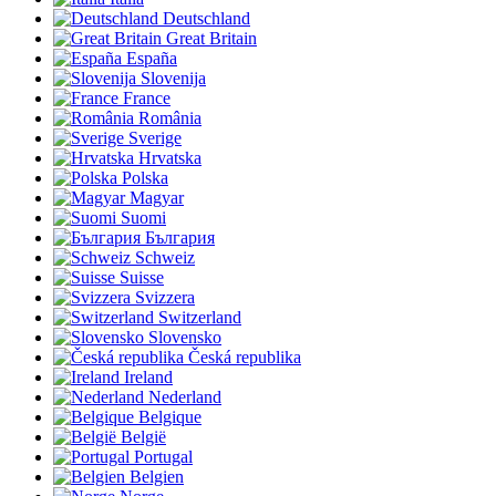
Deutschland
Great Britain
España
Slovenija
France
România
Sverige
Hrvatska
Polska
Magyar
Suomi
България
Schweiz
Suisse
Svizzera
Switzerland
Slovensko
Česká republika
Ireland
Nederland
Belgique
België
Portugal
Belgien