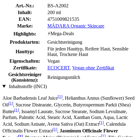
Art.-Nr.:
BS-A2002
Inhalt:
200 ml
EAN:
4751009821535
Marke:
MÁDARA Organic Skincare
⚡Mega-Deals
Highlights:
Produktarten:
Gesichtsreinigung
Für jeden Hauttyp, Reifere Haut, Sensible
Hauttyp:
Haut, Trockene Haut
Eigenschaften:
Vegan
Zertifikate:
ECOCERT
,
Vegan ohne Zertifikat
Gesichtsreiniger
Reinigungsmilch
(Konsistenz):
Inhaltsstoffe (INCI)
[1]
Aloe Barbadensis Leaf Juice
, Helianthus Annus (Sunflower) Seed
[1]
Oil
, Sucrose Distearate, Glycerin, Butyrospermum Parkii (Shea)
[1]
Butter
, Isoamyl Laurate, Sucrose Stearate, Sodium Levulinate,
Parfum, Palmitic Acid, Stearic Acid, Xanthan Gum, Aqua, Lactic
[1]
Acid, Sodium Anisate, Avena Sativa (Oat) Extract
, Calendula
[1]
Officinalis Flower Extract
,
Jasminum Officinale Flower
[1]
[1]