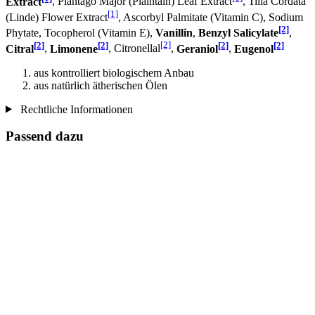
Extract
, Plantago Major (Plaintain) Leaf Extract
, Tilia Cordata
[1]
(Linde) Flower Extract
, Ascorbyl Palmitate (Vitamin C), Sodium
[2]
Phytate, Tocopherol (Vitamin E),
Vanillin
,
Benzyl Salicylate
,
[2]
[2]
[2]
[2]
[2]
Citral
,
Limonene
, Citronellal
,
Geraniol
,
Eugenol
aus kontrolliert biologischem Anbau
aus natürlich ätherischen Ölen
Rechtliche Informationen
Passend dazu