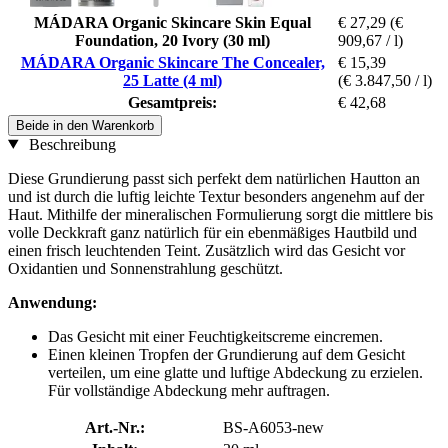
MÁDARA Organic Skincare Skin Equal
€ 27,29
(€
Foundation, 20 Ivory (30 ml)
909,67 / l)
MÁDARA Organic Skincare The Concealer,
€ 15,39
25 Latte (4 ml)
(€ 3.847,50 / l)
Gesamtpreis:
€ 42,68
Beide in den Warenkorb
Beschreibung
Diese Grundierung passt sich perfekt dem natürlichen Hautton an
und ist durch die luftig leichte Textur besonders angenehm auf der
Haut. Mithilfe der mineralischen Formulierung sorgt die mittlere bis
volle Deckkraft ganz natürlich für ein ebenmäßiges Hautbild und
einen frisch leuchtenden Teint. Zusätzlich wird das Gesicht vor
Oxidantien und Sonnenstrahlung geschützt.
Anwendung:
Das Gesicht mit einer Feuchtigkeitscreme eincremen.
Einen kleinen Tropfen der Grundierung auf dem Gesicht
verteilen, um eine glatte und luftige Abdeckung zu erzielen.
Für vollständige Abdeckung mehr auftragen.
Art.-Nr.:
BS-A6053-new