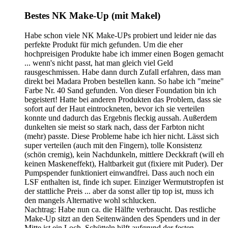
Bestes NK Make-Up (mit Makel)
Habe schon viele NK Make-UPs probiert und leider nie das
perfekte Produkt für mich gefunden. Um die eher
hochpreisigen Produkte habe ich immer einen Bogen gemacht
... wenn's nicht passt, hat man gleich viel Geld
rausgeschmissen. Habe dann durch Zufall erfahren, dass man
direkt bei Madara Proben bestellen kann. So habe ich "meine"
Farbe Nr. 40 Sand gefunden. Von dieser Foundation bin ich
begeistert! Hatte bei anderen Produkten das Problem, dass sie
sofort auf der Haut eintrockneten, bevor ich sie verteilen
konnte und dadurch das Ergebnis fleckig aussah. Außerdem
dunkelten sie meist so stark nach, dass der Farbton nicht
(mehr) passte. Diese Probleme habe ich hier nicht. Lässt sich
super verteilen (auch mit den Fingern), tolle Konsistenz
(schön cremig), kein Nachdunkeln, mittlere Deckkraft (will eh
keinen Maskeneffekt), Haltbarkeit gut (fixiere mit Puder). Der
Pumpspender funktioniert einwandfrei. Dass auch noch ein
LSF enthalten ist, finde ich super. Einziger Wermutstropfen ist
der stattliche Preis ... aber da sonst aller tip top ist, muss ich
den mangels Alternative wohl schlucken.
Nachtrag: Habe nun ca. die Hälfte verbraucht. Das restliche
Make-Up sitzt an den Seitenwänden des Spenders und in der
Mitte ist ein Loch. Schütteln hilft aufgrund der festen