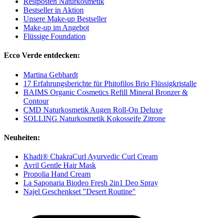
Restposten Naturkosmetik
Bestseller in Aktion
Unsere Make-up Bestseller
Make-up im Angebot
Flüssige Foundation
Ecco Verde entdecken:
Martina Gebhardt
17 Erfahrungsberichte für Phitofilos Brio Flüssigkristalle
BAIMS Organic Cosmetics Refill Mineral Bronzer &
Contour
CMD Naturkosmetik Augen Roll-On Deluxe
SOLLING Naturkosmetik Kokosseife Zitrone
Neuheiten:
Khadi® ChakraCurl Ayurvedic Curl Cream
Avril Gentle Hair Mask
Propolia Hand Cream
La Saponaria Biodeo Fresh 2in1 Deo Spray
Najel Geschenkset "Desert Routine"