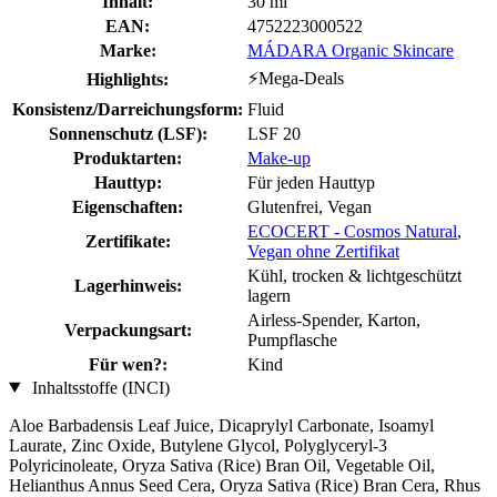
Inhalt:
30 ml
EAN:
4752223000522
Marke:
MÁDARA Organic Skincare
⚡Mega-Deals
Highlights:
Konsistenz/Darreichungsform:
Fluid
Sonnenschutz (LSF):
LSF 20
Produktarten:
Make-up
Hauttyp:
Für jeden Hauttyp
Eigenschaften:
Glutenfrei, Vegan
ECOCERT - Cosmos Natural
,
Zertifikate:
Vegan ohne Zertifikat
Kühl, trocken & lichtgeschützt
Lagerhinweis:
lagern
Airless-Spender, Karton,
Verpackungsart:
Pumpflasche
Für wen?:
Kind
Inhaltsstoffe (INCI)
Aloe Barbadensis Leaf Juice, Dicaprylyl Carbonate, Isoamyl
Laurate, Zinc Oxide, Butylene Glycol, Polyglyceryl-3
Polyricinoleate, Oryza Sativa (Rice) Bran Oil, Vegetable Oil,
Helianthus Annus Seed Cera, Oryza Sativa (Rice) Bran Cera, Rhus