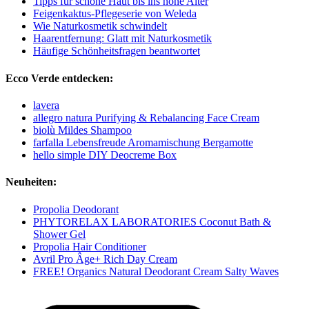
Tipps für schöne Haut bis ins hohe Alter
Feigenkaktus-Pflegeserie von Weleda
Wie Naturkosmetik schwindelt
Haarentfernung: Glatt mit Naturkosmetik
Häufige Schönheitsfragen beantwortet
Ecco Verde entdecken:
lavera
allegro natura Purifying & Rebalancing Face Cream
biolù Mildes Shampoo
farfalla Lebensfreude Aromamischung Bergamotte
hello simple DIY Deocreme Box
Neuheiten:
Propolia Deodorant
PHYTORELAX LABORATORIES Coconut Bath &
Shower Gel
Propolia Hair Conditioner
Avril Pro Âge+ Rich Day Cream
FREE! Organics Natural Deodorant Cream Salty Waves