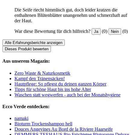
Die Seife riecht himmlisch gut, doch leider kratzen die
enthaltenen Blütenblätter unangenehm und schmerzhaft auf
der Haut.
War diese Bewertung für dich hilfreich?
(0)
(0)
Ja
Nein
Alle Erfahrungsberichte anzeigen
Dieses Produkt bewerten
Aus unserem Magazin:
Zero Waste & Naturkosmetik
Kampf den Tränensäcken!
Hautpflege: So pflegst du deinen ganzen Körper
Tipps für schöne Haut bis ins hohe Alter
Waschen statt wegwerfen - auch bei der Monatshygiene
Ecco Verde entdecken:
namaki
Bioturm Trockenshampoo hell
Douces Angevines Au Bord de la Riviere Haarseife
DEMMERS TEEHAUS Bio Früchtetee Blutorange Deluxe