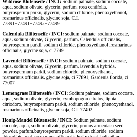
Wildrose Blütenseife / INCI:
Sodium palmate, sodium cocoate,
aqua, sodium olivate, glycerin, parfum, rosa centifolia,
butyrosperum parkii, glycerin, sodium chloride, phenoxyethanol,
rosmarinus officinalis, glycine soja, C.I.
77891+77491+77492+77499
Calendula Blütenseife / INCI:
sodium palmate, sodium cocoate,
aqua, sodium olivate, Glycerin, parfum, Calendula officinalis,
butyrosperum parkii, sodium chloride, phenoxyethanol ,rosmarinus
officinalis, glycine soja, ci 7749
Lavendel Blütenseife / INCI:
sodium palmate, sodium cocoate,
aqua, sodium olivate, Glycerin, parfum, lavendula hybrida,
butyrospermum parkii, sodium chloride, phenoxyethanol,
rosmarinus officinalis, glycine soja, ci 77891, Gardenia florida, ci
77007
Lemongrass Blütenseife / INCI:
Sodium palmate, sodium cocoate,
aqua, sodium olivate, glycerin, cymbopogon citratus, lippia
citriodoro, butyrospermum parkii, sodium chloride, phenoxyethanol,
rosmarinus officinalis, glycine soja, C.I. 77492.
Honig-Mandel Blütenseife / INCI
: Sodium palmate, sodium
cocoate, aqua, sodium olivate, glycerin, prunus armeniaca seed
powder, parfum,butyrosperum parkii, sodium chloride, sodium
thiosulfate, mel, rosmarinus officinalis leaf extract, helianthus