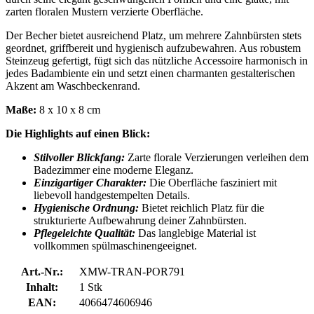
zarten floralen Mustern verzierte Oberfläche.
Der Becher bietet ausreichend Platz, um mehrere Zahnbürsten stets
geordnet, griffbereit und hygienisch aufzubewahren. Aus robustem
Steinzeug gefertigt, fügt sich das nützliche Accessoire harmonisch in
jedes Badambiente ein und setzt einen charmanten gestalterischen
Akzent am Waschbeckenrand.
Maße:
8 x 10 x 8 cm
Die Highlights auf einen Blick:
Stilvoller Blickfang:
Zarte florale Verzierungen verleihen dem
Badezimmer eine moderne Eleganz.
Einzigartiger Charakter:
Die Oberfläche fasziniert mit
liebevoll handgestempelten Details.
Hygienische Ordnung:
Bietet reichlich Platz für die
strukturierte Aufbewahrung deiner Zahnbürsten.
Pflegeleichte Qualität:
Das langlebige Material ist
vollkommen spülmaschinengeeignet.
Art.-Nr.:
XMW-TRAN-POR791
Inhalt:
1 Stk
EAN:
4066474606946