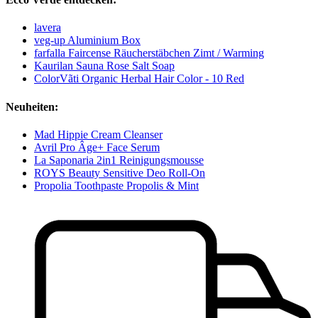
lavera
veg-up Aluminium Box
farfalla Faircense Räucherstäbchen Zimt / Warming
Kaurilan Sauna Rose Salt Soap
ColorVãti Organic Herbal Hair Color - 10 Red
Neuheiten:
Mad Hippie Cream Cleanser
Avril Pro Âge+ Face Serum
La Saponaria 2in1 Reinigungsmousse
ROYS Beauty Sensitive Deo Roll-On
Propolia Toothpaste Propolis & Mint