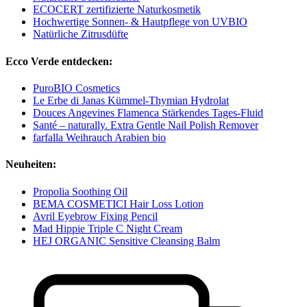
ECOCERT zertifizierte Naturkosmetik
Hochwertige Sonnen- & Hautpflege von UVBIO
Natürliche Zitrusdüfte
Ecco Verde entdecken:
PuroBIO Cosmetics
Le Erbe di Janas Kümmel-Thymian Hydrolat
Douces Angevines Flamenca Stärkendes Tages-Fluid
Santé – naturally. Extra Gentle Nail Polish Remover
farfalla Weihrauch Arabien bio
Neuheiten:
Propolia Soothing Oil
BEMA COSMETICI Hair Loss Lotion
Avril Eyebrow Fixing Pencil
Mad Hippie Triple C Night Cream
HEJ ORGANIC Sensitive Cleansing Balm