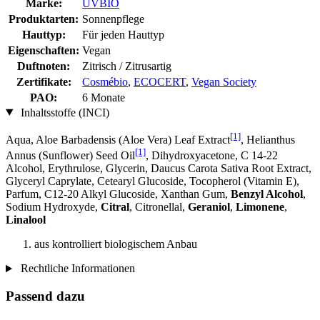
Marke:
UVBIO
Produktarten:
Sonnenpflege
Hauttyp:
Für jeden Hauttyp
Eigenschaften:
Vegan
Duftnoten:
Zitrisch / Zitrusartig
Zertifikate:
Cosmébio
,
ECOCERT
,
Vegan Society
PAO:
6 Monate
Inhaltsstoffe (INCI)
[1]
Aqua, Aloe Barbadensis (Aloe Vera) Leaf Extract
, Helianthus
[1]
Annus (Sunflower) Seed Oil
, Dihydroxyacetone, C 14-22
Alcohol, Erythrulose, Glycerin, Daucus Carota Sativa Root Extract,
Glyceryl Caprylate, Cetearyl Glucoside, Tocopherol (Vitamin E),
Parfum, C12-20 Alkyl Glucoside, Xanthan Gum,
Benzyl Alcohol
,
Sodium Hydroxyde,
Citral
, Citronellal,
Geraniol
,
Limonene
,
Linalool
aus kontrolliert biologischem Anbau
Rechtliche Informationen
Passend dazu