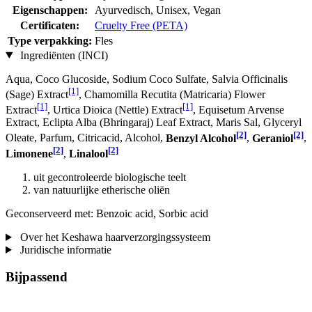
Eigenschappen:
Ayurvedisch, Unisex, Vegan
Certificaten:
Cruelty Free (PETA)
Type verpakking:
Fles
Ingrediënten (INCI)
Aqua, Coco Glucoside, Sodium Coco­ Sulfate, Salvia Officinalis
[1]
(Sage) Extract
, Chamomilla Recutita (Matricaria) Flower
[1]
[1]
Extract
, Urtica Dioica (Nettle) Extract
, Equisetum Arvense
Extract, Eclipta Alba (Bhringaraj) Leaf Extract, Maris Sal, Glyceryl
[2]
[2]
Oleate, Parfum, Citricacid, Alcohol,
Benzyl Alcohol
,
Geraniol
,
[2]
[2]
Limonene
,
Linalool
uit gecontroleerde biologische teelt
van natuurlijke etherische oliën
Geconserveerd met: Benzoic acid, Sorbic acid
Over het Keshawa haarverzorgingssysteem
Juridische informatie
Bijpassend