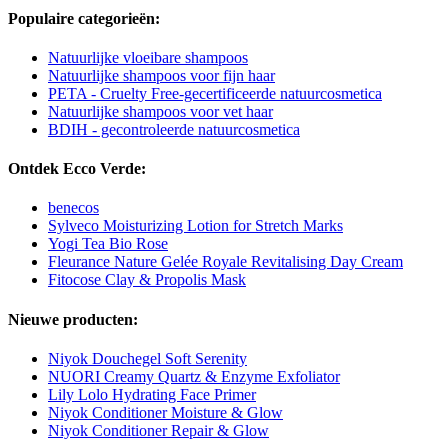
Populaire categorieën:
Natuurlijke vloeibare shampoos
Natuurlijke shampoos voor fijn haar
PETA - Cruelty Free-gecertificeerde natuurcosmetica
Natuurlijke shampoos voor vet haar
BDIH - gecontroleerde natuurcosmetica
Ontdek Ecco Verde:
benecos
Sylveco Moisturizing Lotion for Stretch Marks
Yogi Tea Bio Rose
Fleurance Nature Gelée Royale Revitalising Day Cream
Fitocose Clay & Propolis Mask
Nieuwe producten:
Niyok Douchegel Soft Serenity
NUORI Creamy Quartz & Enzyme Exfoliator
Lily Lolo Hydrating Face Primer
Niyok Conditioner Moisture & Glow
Niyok Conditioner Repair & Glow