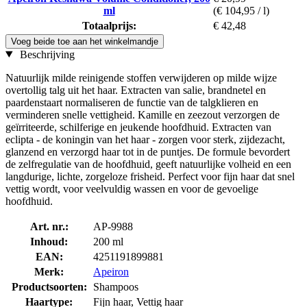
ml
(€ 104,95 / l)
Totaalprijs:
€ 42,48
Voeg beide toe aan het winkelmandje
Beschrijving
Natuurlijk milde reinigende stoffen verwijderen op milde wijze
overtollig talg uit het haar. Extracten van salie, brandnetel en
paardenstaart normaliseren de functie van de talgklieren en
verminderen snelle vettigheid. Kamille en zeezout verzorgen de
geïrriteerde, schilferige en jeukende hoofdhuid. Extracten van
eclipta - de koningin van het haar - zorgen voor sterk, zijdezacht,
glanzend en verzorgd haar tot in de puntjes. De formule bevordert
de zelfregulatie van de hoofdhuid, geeft natuurlijke volheid en een
langdurige, lichte, zorgeloze frisheid. Perfect voor fijn haar dat snel
vettig wordt, voor veelvuldig wassen en voor de gevoelige
hoofdhuid.
Art. nr.:
AP-9988
Inhoud:
200 ml
EAN:
4251191899881
Merk:
Apeiron
Productsoorten:
Shampoos
Haartype:
Fijn haar, Vettig haar