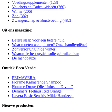
Voedingssupplementen
(123)
Vouchers en Cadeau-ideeën
(260)
Winter
(206)
Zon
(382)
Zwangerschap & Borstvoeding
(482)
Uit ons magazine:
Betere slaap voor een betere huid
Waar moeten we op letten? Onze handhygiëne!
Zonverzorging in de winter
Waarom je best gezichtsolie gebruiken kan
De menopauze
Ontdek Ecco Verde:
PRIMAVERA
Florame Kalmerende Shampoo
Florame Droge Olie "Infusion Divine"
Demmers Teehaus Red Orange
Lavera Basic Sensitiv Milde Handzeep
Nieuwe producten: