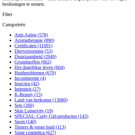
beslissingen te nemen.
Filter
Categorieën
Anti-Aging
(578)
Aromatherapie
(890)
Certificaten
(11091)
Dierverzorging
(53)
Duurzaamheid
(2949)
Grondstoffen
(662)
Het dagelijkse leven
(604)
Huidproblemen
(679)
Incontinentie
(4)
Insecten
(42)
Intimiteit
(27)
K-Beauty
(15)
Land van herkomst
(13080)
Sets
(260)
Skin Longevity
(19)
SPECIAL: Curly Girl-producten
(143)
Sport
(140)
Tieners & jonge huid
(113)
Vaste cosmetica
(627)