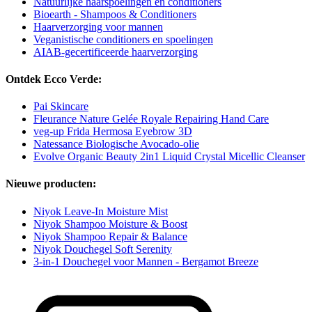
Natuurlijke haarspoelingen en conditioners
Bioearth - Shampoos & Conditioners
Haarverzorging voor mannen
Veganistische conditioners en spoelingen
AIAB-gecertificeerde haarverzorging
Ontdek Ecco Verde:
Pai Skincare
Fleurance Nature Gelée Royale Repairing Hand Care
veg-up Frida Hermosa Eyebrow 3D
Natessance Biologische Avocado-olie
Evolve Organic Beauty 2in1 Liquid Crystal Micellic Cleanser
Nieuwe producten:
Niyok Leave-In Moisture Mist
Niyok Shampoo Moisture & Boost
Niyok Shampoo Repair & Balance
Niyok Douchegel Soft Serenity
3-in-1 Douchegel voor Mannen - Bergamot Breeze