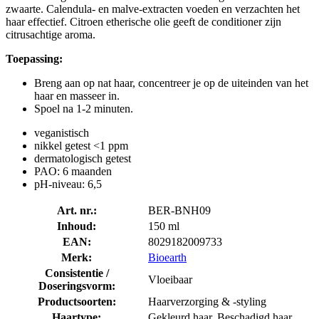
zwaarte. Calendula- en malve-extracten voeden en verzachten het
haar effectief. Citroen etherische olie geeft de conditioner zijn
citrusachtige aroma.
Toepassing:
Breng aan op nat haar, concentreer je op de uiteinden van het
haar en masseer in.
Spoel na 1-2 minuten.
veganistisch
nikkel getest <1 ppm
dermatologisch getest
PAO: 6 maanden
pH-niveau: 6,5
Art. nr.:
BER-BNH09
Inhoud:
150 ml
EAN:
8029182009733
Merk:
Bioearth
Consistentie /
Vloeibaar
Doseringsvorm:
Productsoorten:
Haarverzorging & -styling
Haartype:
Gekleurd haar, Beschadigd haar