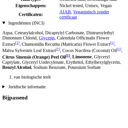
Eigenschappen:
Nickel tested, Unisex, Vegan
AIAB
,
Veganistisch zonder
Certificaten:
certificaat
Ingrediënten (INCI)
Aqua, Cetearylalcohol, Dicaprylyl Carbonate, Distearoylethyl
Dimonium Chlorid,
Glycerin
, Calendula Officinalis Flower
[1]
[1]
Extract
, Chamomilla Recutita (Matricaria) Flower Extract
,
[1]
[1]
Malva Sylvestris Leaf Extract
, Cocos Nucifera (Coconut) Oil
,
[1]
Citrus Sinensis (Orange) Peel Oil
,
Limonene
, Glyceryl
Caprylate, Glyceryl Undecylenate, Erythritol, Ethylhexylglycerin,
Benzyl Alcohol
, Sodium Benzoate, Potassium Sorbate
van biologische teelt
Juridische informatie
Bijpassend