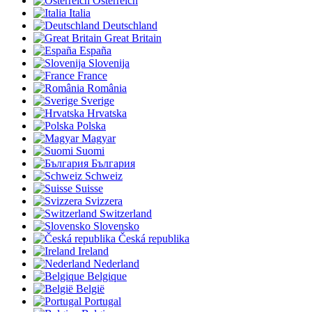
Österreich
Italia
Deutschland
Great Britain
España
Slovenija
France
România
Sverige
Hrvatska
Polska
Magyar
Suomi
България
Schweiz
Suisse
Svizzera
Switzerland
Slovensko
Česká republika
Ireland
Nederland
Belgique
België
Portugal