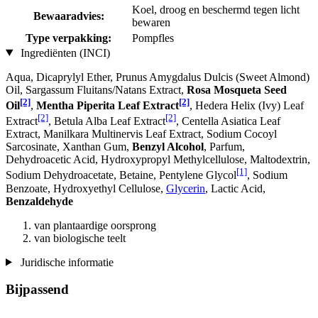
Koel, droog en beschermd tegen licht
Bewaaradvies:
bewaren
Type verpakking:
Pompfles
Ingrediënten (INCI)
Aqua, Dicaprylyl Ether, Prunus Amygdalus Dulcis (Sweet Almond)
Oil, Sargassum Fluitans/Natans Extract,
Rosa Mosqueta Seed
[2]
[2]
Oil
,
Mentha Piperita Leaf Extract
, Hedera Helix (Ivy) Leaf
[2]
[2]
Extract
, Betula Alba Leaf Extract
, Centella Asiatica Leaf
Extract, Manilkara Multinervis Leaf Extract, Sodium Cocoyl
Sarcosinate, Xanthan Gum,
Benzyl Alcohol
, Parfum,
Dehydroacetic Acid, Hydroxypropyl Methylcellulose, Maltodextrin,
[1]
Sodium Dehydroacetate, Betaine, Pentylene Glycol
, Sodium
Benzoate, Hydroxyethyl Cellulose,
Glycerin
, Lactic Acid,
Benzaldehyde
van plantaardige oorsprong
van biologische teelt
Juridische informatie
Bijpassend