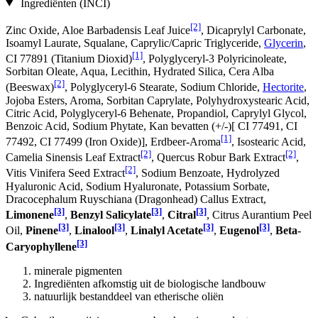
Ingrediënten (INCI)
[2]
Zinc Oxide, Aloe Barbadensis Leaf Juice
, Dicaprylyl Carbonate,
Isoamyl Laurate, Squalane, Caprylic/Capric Triglyceride,
Glycerin
,
[1]
CI 77891 (Titanium Dioxid)
, Polyglyceryl-3 Polyricinoleate,
Sorbitan Oleate, Aqua, Lecithin, Hydrated Silica, Cera Alba
[2]
(Beeswax)
, Polyglyceryl-6 Stearate, Sodium Chloride,
Hectorite
,
Jojoba Esters, Aroma, Sorbitan Caprylate, Polyhydroxystearic Acid,
Citric Acid, Polyglyceryl-6 Behenate, Propandiol, Caprylyl Glycol,
Benzoic Acid, Sodium Phytate, Kan bevatten (+/-)[ CI 77491, CI
[1]
77492, CI 77499 (Iron Oxide)], Erdbeer-Aroma
, Isostearic Acid,
[2]
[2]
Camelia Sinensis Leaf Extract
, Quercus Robur Bark Extract
,
[2]
Vitis Vinifera Seed Extract
, Sodium Benzoate, Hydrolyzed
Hyaluronic Acid, Sodium Hyaluronate, Potassium Sorbate,
Dracocephalum Ruyschiana (Dragonhead) Callus Extract,
[3]
[3]
[3]
Limonene
,
Benzyl Salicylate
,
Citral
, Citrus Aurantium Peel
[3]
[3]
[3]
[3]
Oil,
Pinene
,
Linalool
,
Linalyl Acetate
,
Eugenol
,
Beta-
[3]
Caryophyllene
minerale pigmenten
Ingrediënten afkomstig uit de biologische landbouw
natuurlijk bestanddeel van etherische oliën