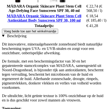
MÁDARA Organic Skincare Plant Stem Cell
€ 22,74
(€
Age-Defying Face Sunscreen SPF 30, 40 ml
568,50 / l)
MÁDARA Organic Skincare Plant Stem Cell
€ 18,54
Antioxidant Body Sunscreen SPF 30, 100 ml
(€ 185,40 / l)
Totaalprijs:
€ 41,28
Voeg beide toe aan het winkelmandje
Beschrijving
Dit innovatieve, mineraalgebaseerde zonnebrand biedt natuurlijke
bescherming tegen UVA- en UVB-stralen en zorgt voor een
onzichtbare, onberispelijke afwerking.
De formule, met een beschermingsfactor van 30 en het
gepatenteerde stamcelcomplex van MADARA, samengesteld uit
Noord-Dragonhead, is bijzonder rijk aan antioxidanten, beschermt
tegen vervuiling, beschermt het microbioom van de huid en
regenereert de huid. Allerhande zonneschade, droogte, rimpels,
pigmentvlekken, donkere vlekken en verlies van volheid worden
voorkomen.
De ultralichte, licht getinte textuur is 100% onzichtbaar op de huid
en is dus geschikt voor zowel mannen als vrouwen.
Toepassing: