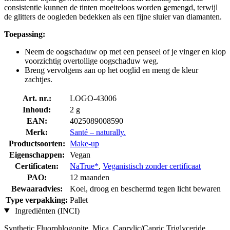
consistentie kunnen de tinten moeiteloos worden gemengd, terwijl
de glitters de oogleden bedekken als een fijne sluier van diamanten.
Toepassing:
Neem de oogschaduw op met een penseel of je vinger en klop
voorzichtig overtollige oogschaduw weg.
Breng vervolgens aan op het ooglid en meng de kleur
zachtjes.
Art. nr.:
LOGO-43006
Inhoud:
2 g
EAN:
4025089008590
Merk:
Santé – naturally.
Productsoorten:
Make-up
Eigenschappen:
Vegan
Certificaten:
NaTrue*
,
Veganistisch zonder certificaat
PAO:
12 maanden
Bewaaradvies:
Koel, droog en beschermd tegen licht bewaren
Type verpakking:
Pallet
Ingrediënten (INCI)
Synthetic Fluorphlogopite, Mica, Caprylic/Capric Triglyceride,