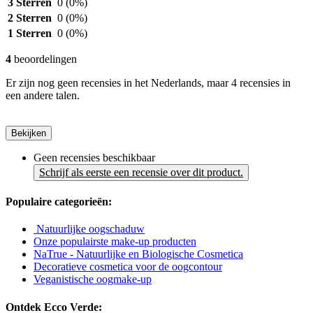
3 Sterren
0
(0%)
2 Sterren
0
(0%)
1 Sterren
0
(0%)
4
beoordelingen
Er zijn nog geen recensies in het Nederlands, maar 4 recensies in
een andere talen.
Bekijken
Geen recensies beschikbaar
Schrijf als eerste een recensie over dit product.
Populaire categorieën:
Natuurlijke oogschaduw
Onze populairste make-up producten
NaTrue - Natuurlijke en Biologische Cosmetica
Decoratieve cosmetica voor de oogcontour
Veganistische oogmake-up
Ontdek Ecco Verde: