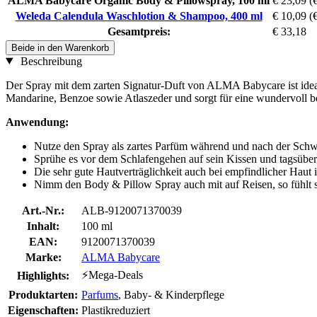
ALMA Babycare Organic Body & Pillowspray, 100 ml
€ 23,09
(
Weleda Calendula Waschlotion & Shampoo, 400 ml
€ 10,09
(
Gesamtpreis:
€ 33,18
Beide in den Warenkorb
Beschreibung
Der Spray mit dem zarten Signatur-Duft von ALMA Babycare ist ideal
Mandarine, Benzoe sowie Atlaszeder und sorgt für eine wundervoll b
Anwendung:
Nutze den Spray als zartes Parfüm während und nach der Schwan
Sprühe es vor dem Schlafengehen auf sein Kissen und tagsüber
Die sehr gute Hautverträglichkeit auch bei empfindlicher Haut i
Nimm den Body & Pillow Spray auch mit auf Reisen, so fühlt
Art.-Nr.:
ALB-9120071370039
Inhalt:
100 ml
EAN:
9120071370039
Marke:
ALMA Babycare
⚡Mega-Deals
Highlights:
Produktarten:
Parfums
, Baby- & Kinderpflege
Eigenschaften:
Plastikreduziert