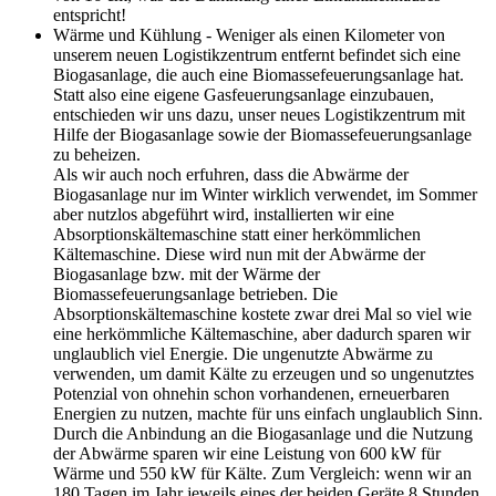
entspricht!
Wärme und Kühlung - Weniger als einen Kilometer von
unserem neuen Logistikzentrum entfernt befindet sich eine
Biogasanlage, die auch eine Biomassefeuerungsanlage hat.
Statt also eine eigene Gasfeuerungsanlage einzubauen,
entschieden wir uns dazu, unser neues Logistikzentrum mit
Hilfe der Biogasanlage sowie der Biomassefeuerungsanlage
zu beheizen.
Als wir auch noch erfuhren, dass die Abwärme der
Biogasanlage nur im Winter wirklich verwendet, im Sommer
aber nutzlos abgeführt wird, installierten wir eine
Absorptionskältemaschine statt einer herkömmlichen
Kältemaschine. Diese wird nun mit der Abwärme der
Biogasanlage bzw. mit der Wärme der
Biomassefeuerungsanlage betrieben. Die
Absorptionskältemaschine kostete zwar drei Mal so viel wie
eine herkömmliche Kältemaschine, aber dadurch sparen wir
unglaublich viel Energie. Die ungenutzte Abwärme zu
verwenden, um damit Kälte zu erzeugen und so ungenutztes
Potenzial von ohnehin schon vorhandenen, erneuerbaren
Energien zu nutzen, machte für uns einfach unglaublich Sinn.
Durch die Anbindung an die Biogasanlage und die Nutzung
der Abwärme sparen wir eine Leistung von 600 kW für
Wärme und 550 kW für Kälte. Zum Vergleich: wenn wir an
180 Tagen im Jahr jeweils eines der beiden Geräte 8 Stunden