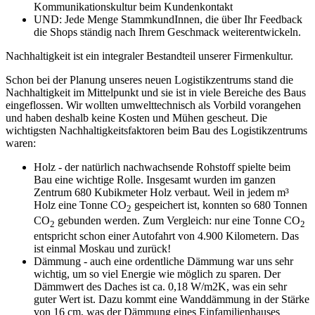
Kommunikationskultur beim Kundenkontakt
UND: Jede Menge StammkundInnen, die über Ihr Feedback
die Shops ständig nach Ihrem Geschmack weiterentwickeln.
Nachhaltigkeit ist ein integraler Bestandteil unserer Firmenkultur.
Schon bei der Planung unseres neuen Logistikzentrums stand die
Nachhaltigkeit im Mittelpunkt und sie ist in viele Bereiche des Baus
eingeflossen. Wir wollten umwelttechnisch als Vorbild vorangehen
und haben deshalb keine Kosten und Mühen gescheut. Die
wichtigsten Nachhaltigkeitsfaktoren beim Bau des Logistikzentrums
waren:
Holz - der natürlich nachwachsende Rohstoff spielte beim
Bau eine wichtige Rolle. Insgesamt wurden im ganzen
Zentrum 680 Kubikmeter Holz verbaut. Weil in jedem m³
Holz eine Tonne CO
gespeichert ist, konnten so 680 Tonnen
2
CO
gebunden werden. Zum Vergleich: nur eine Tonne CO
2
2
entspricht schon einer Autofahrt von 4.900 Kilometern. Das
ist einmal Moskau und zurück!
Dämmung - auch eine ordentliche Dämmung war uns sehr
wichtig, um so viel Energie wie möglich zu sparen. Der
Dämmwert des Daches ist ca. 0,18 W/m2K, was ein sehr
guter Wert ist. Dazu kommt eine Wanddämmung in der Stärke
von 16 cm, was der Dämmung eines Einfamilienhauses