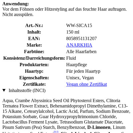
Anwendung:
Vor dem Föhnen oder Hitzestyling auf das feuchte Haar auftragen.
Nicht ausspülen.
Art.-Nr.:
WW-SICA15
Inhalt:
150 ml
EAN:
8058951131207
Marke:
ANARKHIA
Farbtöne:
Alle Haarfarben
Konsistenz/Darreichungsform:
Fluid
Produktarten:
Haarpflege
Haartyp:
Für jeden Haartyp
Eigenschaften:
Unisex, Vegan
Zertifikate:
Vegan ohne Zertifikat
Inhaltsstoffe (INCI)
Aqua, Crambe Abyssinica Seed Oil Phytosterol Esters, Clitoria
Ternatea Flower Extract, Behenamidopropyl Dimethylamine, C13‐
15 Alkane, Cetearylalcohol, Lactic Acid, Parfum, Sodium Benzoate,
Potassium Sorbate, Guar Hydroxypropyltrimonium Chloride,
Lactobacillus Ferment Lysate, Tetrasodium Glutamate Diacetate,
Pisum Sativum (Pea) Starch, Benzylbenzoat,
D-Limonen
, Linum
[1]