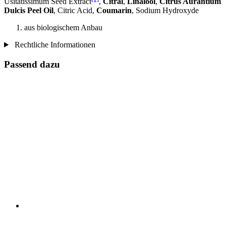
Usitatissimum Seed Extract
,
Citral
,
Linalool
,
Citrus Aurantium
Dulcis Peel Oil
, Citric Acid,
Coumarin
, Sodium Hydroxyde
aus biologischem Anbau
Rechtliche Informationen
Passend dazu