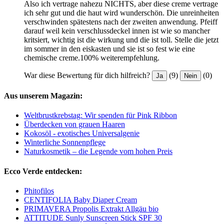
Also ich vertrage nahezu NICHTS, aber diese creme vertrage
ich sehr gut und die haut wird wunderschön. Die unreinheiten
verschwinden spätestens nach der zweiten anwendung. Pfeiff
darauf weil kein verschlussdeckel innen ist wie so mancher
kritsiert, wichtig ist die wirkung und die ist toll. Stelle die jetzt
im sommer in den eiskasten und sie ist so fest wie eine
chemische creme.100% weiterempfehlung.
War diese Bewertung für dich hilfreich?
(9)
(0)
Ja
Nein
Aus unserem Magazin:
Weltbrustkrebstag: Wir spenden für Pink Ribbon
Überdecken von grauen Haaren
Kokosöl - exotisches Universalgenie
Winterliche Sonnenpflege
Naturkosmetik – die Legende vom hohen Preis
Ecco Verde entdecken:
Phitofilos
CENTIFOLIA Baby Diaper Cream
PRIMAVERA Propolis Extrakt Allgäu bio
ATTITUDE Sunly Sunscreen Stick SPF 30