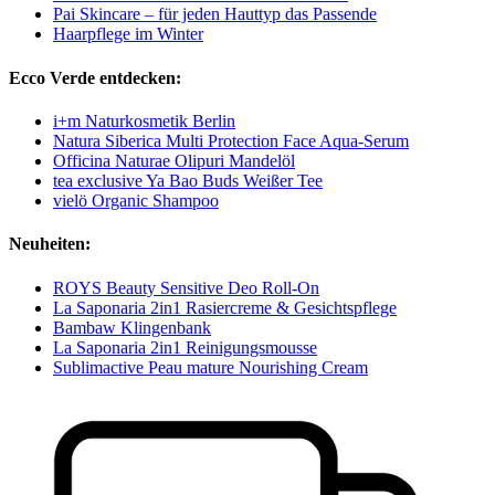
Pai Skincare – für jeden Hauttyp das Passende
Haarpflege im Winter
Ecco Verde entdecken:
i+m Naturkosmetik Berlin
Natura Siberica Multi Protection Face Aqua-Serum
Officina Naturae Olipuri Mandelöl
tea exclusive Ya Bao Buds Weißer Tee
vielö Organic Shampoo
Neuheiten:
ROYS Beauty Sensitive Deo Roll-On
La Saponaria 2in1 Rasiercreme & Gesichtspflege
Bambaw Klingenbank
La Saponaria 2in1 Reinigungsmousse
Sublimactive Peau mature Nourishing Cream