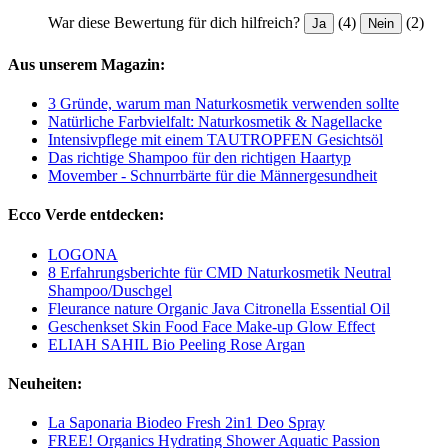
War diese Bewertung für dich hilfreich?
(4)
(2)
Ja
Nein
Aus unserem Magazin:
3 Gründe, warum man Naturkosmetik verwenden sollte
Natürliche Farbvielfalt: Naturkosmetik & Nagellacke
Intensivpflege mit einem TAUTROPFEN Gesichtsöl
Das richtige Shampoo für den richtigen Haartyp
Movember - Schnurrbärte für die Männergesundheit
Ecco Verde entdecken:
LOGONA
8 Erfahrungsberichte für CMD Naturkosmetik Neutral
Shampoo/Duschgel
Fleurance nature Organic Java Citronella Essential Oil
Geschenkset Skin Food Face Make-up Glow Effect
ELIAH SAHIL Bio Peeling Rose Argan
Neuheiten:
La Saponaria Biodeo Fresh 2in1 Deo Spray
FREE! Organics Hydrating Shower Aquatic Passion