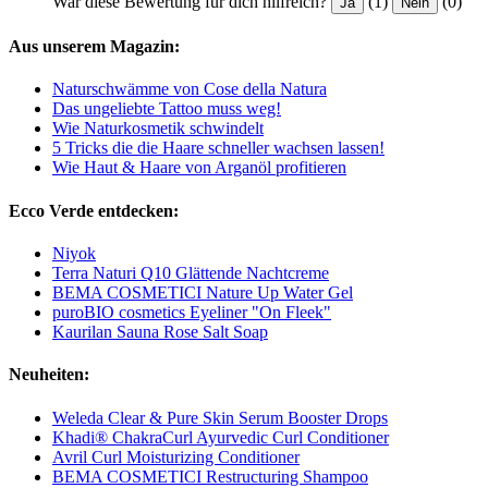
War diese Bewertung für dich hilfreich?
(1)
(0)
Ja
Nein
Aus unserem Magazin:
Naturschwämme von Cose della Natura
Das ungeliebte Tattoo muss weg!
Wie Naturkosmetik schwindelt
5 Tricks die die Haare schneller wachsen lassen!
Wie Haut & Haare von Arganöl profitieren
Ecco Verde entdecken:
Niyok
Terra Naturi Q10 Glättende Nachtcreme
BEMA COSMETICI Nature Up Water Gel
puroBIO cosmetics Eyeliner "On Fleek"
Kaurilan Sauna Rose Salt Soap
Neuheiten:
Weleda Clear & Pure Skin Serum Booster Drops
Khadi® ChakraCurl Ayurvedic Curl Conditioner
Avril Curl Moisturizing Conditioner
BEMA COSMETICI Restructuring Shampoo