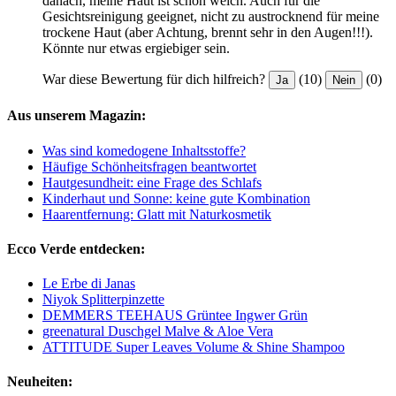
danach, meine Haut ist schön weich. Auch für die
Gesichtsreinigung geeignet, nicht zu austrocknend für meine
trockene Haut (aber Achtung, brennt sehr in den Augen!!!).
Könnte nur etwas ergiebiger sein.
War diese Bewertung für dich hilfreich?
(10)
(0)
Ja
Nein
Aus unserem Magazin:
Was sind komedogene Inhaltsstoffe?
Häufige Schönheitsfragen beantwortet
Hautgesundheit: eine Frage des Schlafs
Kinderhaut und Sonne: keine gute Kombination
Haarentfernung: Glatt mit Naturkosmetik
Ecco Verde entdecken:
Le Erbe di Janas
Niyok Splitterpinzette
DEMMERS TEEHAUS Grüntee Ingwer Grün
greenatural Duschgel Malve & Aloe Vera
ATTITUDE Super Leaves Volume & Shine Shampoo
Neuheiten: