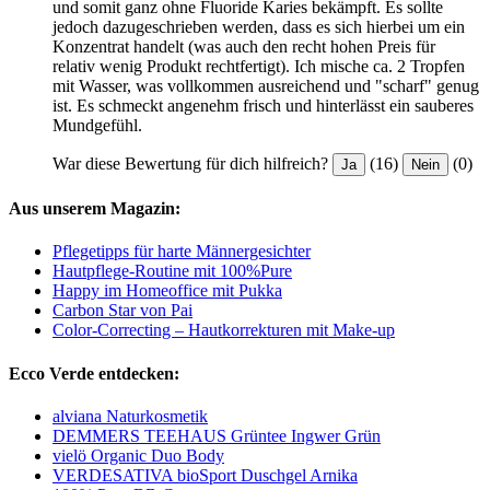
und somit ganz ohne Fluoride Karies bekämpft. Es sollte
jedoch dazugeschrieben werden, dass es sich hierbei um ein
Konzentrat handelt (was auch den recht hohen Preis für
relativ wenig Produkt rechtfertigt). Ich mische ca. 2 Tropfen
mit Wasser, was vollkommen ausreichend und "scharf" genug
ist. Es schmeckt angenehm frisch und hinterlässt ein sauberes
Mundgefühl.
War diese Bewertung für dich hilfreich?
(16)
(0)
Ja
Nein
Aus unserem Magazin:
Pflegetipps für harte Männergesichter
Hautpflege-Routine mit 100%Pure
Happy im Homeoffice mit Pukka
Carbon Star von Pai
Color-Correcting – Hautkorrekturen mit Make-up
Ecco Verde entdecken:
alviana Naturkosmetik
DEMMERS TEEHAUS Grüntee Ingwer Grün
vielö Organic Duo Body
VERDESATIVA bioSport Duschgel Arnika