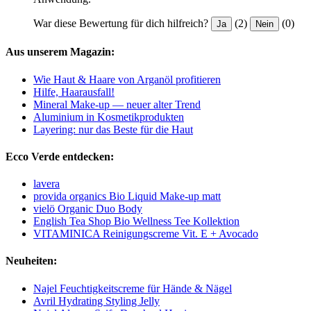
War diese Bewertung für dich hilfreich?
(2)
(0)
Ja
Nein
Aus unserem Magazin:
Wie Haut & Haare von Arganöl profitieren
Hilfe, Haarausfall!
Mineral Make-up — neuer alter Trend
Aluminium in Kosmetikprodukten
Layering: nur das Beste für die Haut
Ecco Verde entdecken:
lavera
provida organics Bio Liquid Make-up matt
vielö Organic Duo Body
English Tea Shop Bio Wellness Tee Kollektion
VITAMINICA Reinigungscreme Vit. E + Avocado
Neuheiten:
Najel Feuchtigkeitscreme für Hände & Nägel
Avril Hydrating Styling Jelly