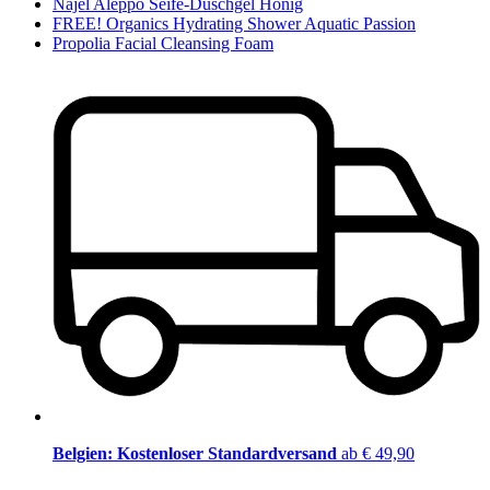
Najel Aleppo Seife-Duschgel Honig
FREE! Organics Hydrating Shower Aquatic Passion
Propolia Facial Cleansing Foam
Belgien: Kostenloser Standardversand
ab € 49,90