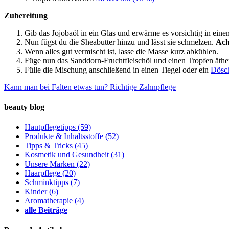
Zubereitung
Gib das Jojobaöl in ein Glas und erwärme es vorsichtig in ein
Nun fügst du die Sheabutter hinzu und lässt sie schmelzen.
Ach
Wenn alles gut vermischt ist, lasse die Masse kurz abkühlen.
Füge nun das Sanddorn-Fruchtfleischöl und einen Tropfen äthe
Fülle die Mischung anschließend in einen Tiegel oder ein
Dösc
Kann man bei Falten etwas tun?
Richtige Zahnpflege
beauty blog
Hautpflegetipps
(59)
Produkte & Inhaltsstoffe
(52)
Tipps & Tricks
(45)
Kosmetik und Gesundheit
(31)
Unsere Marken
(22)
Haarpflege
(20)
Schminktipps
(7)
Kinder
(6)
Aromatherapie
(4)
alle Beiträge