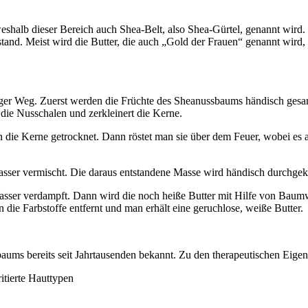
eshalb dieser Bereich auch Shea-Belt, also Shea-Gürtel, genannt wird
stand. Meist wird die Butter, die auch „Gold der Frauen“ genannt wird,
langer Weg. Zuerst werden die Früchte des Sheanussbaums händisch ges
die Nusschalen und zerkleinert die Kerne.
den die Kerne getrocknet. Dann röstet man sie über dem Feuer, wobei e
asser vermischt. Die daraus entstandene Masse wird händisch durchgek
er verdampft. Dann wird die noch heiße Butter mit Hilfe von Baumwolltü
 die Farbstoffe entfernt und man erhält eine geruchlose, weiße Butter.
baums bereits seit Jahrtausenden bekannt. Zu den therapeutischen Eige
ritierte Hauttypen