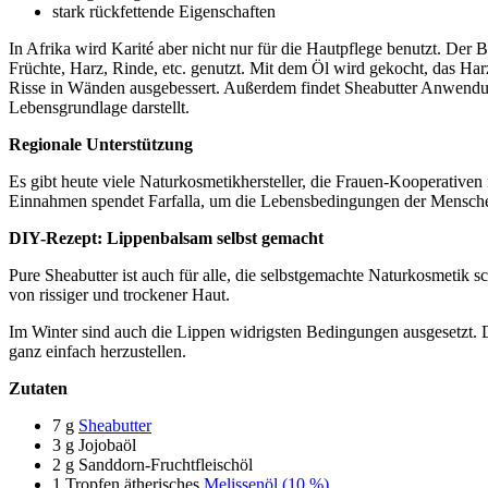
stark rückfettende Eigenschaften
In Afrika wird Karité aber nicht nur für die Hautpflege benutzt. Der
Früchte, Harz, Rinde, etc. genutzt. Mit dem Öl wird gekocht, das Har
Risse in Wänden ausgebessert. Außerdem findet Sheabutter Anwendung in
Lebensgrundlage darstellt.
Regionale Unterstützung
Es gibt heute viele Naturkosmetikhersteller, die Frauen-Kooperativen
Einnahmen spendet Farfalla, um die Lebensbedingungen der Menschen
DIY-Rezept: Lippenbalsam selbst gemacht
Pure Sheabutter ist auch für alle, die selbstgemachte Naturkosmetik s
von rissiger und trockener Haut.
Im Winter sind auch die Lippen widrigsten Bedingungen ausgesetzt. Da 
ganz einfach herzustellen.
Zutaten
7 g
Sheabutter
3 g Jojobaöl
2 g Sanddorn-Fruchtfleischöl
1 Tropfen ätherisches
Melissenöl (10 %)