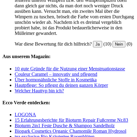
feineren unteren Wimpern bzw. den Wimpernspitzen oben
dann gleich gar nichts, da man dort noch weniger Druck
ausüben kann. Versucht man, ein zweites Mal über die
Wimpern zu tuschen, bröselt die Farbe vom ersten Durchgang
unschön wieder ab. Nachdem ich es dreimal vergeblich
probiert habe, ist das Produkt bedauerlicherweise in den
Mülleimer gewandert.
War diese Bewertung für dich hilfreich?
(10)
(0)
Ja
Nein
Aus unserem Magazin:
10 gute Gründe für die Nutzung einer Menstruationstasse
Couleur Caramel – innovativ und pflegend
Über hormonähnliche Stoffe in Kosmetika
Hautpflege: So pflegst du deinen ganzen Körper
Welcher Hauttyp bin ich?
Ecco Verde entdecken:
LOGONA
15 Erfahrungsberichte für Bioturm Repair Fußcreme Nr.83
Bioturm 2in1 Feste Dusche & Shampoo Sandelholz
Biopark Cosmetics Organic Chamomile Roman Hydrosol
tea exclusive Bio Kräutertee Rosenblüten