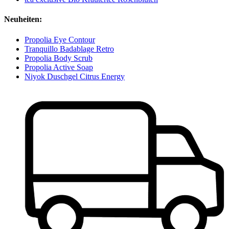
Neuheiten:
Propolia Eye Contour
Tranquillo Badablage Retro
Propolia Body Scrub
Propolia Active Soap
Niyok Duschgel Citrus Energy