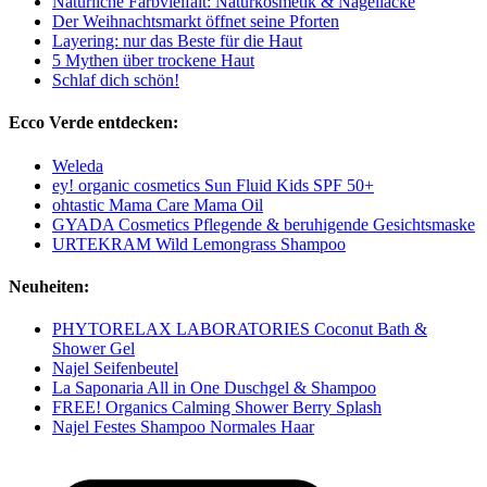
Natürliche Farbvielfalt: Naturkosmetik & Nagellacke
Der Weihnachtsmarkt öffnet seine Pforten
Layering: nur das Beste für die Haut
5 Mythen über trockene Haut
Schlaf dich schön!
Ecco Verde entdecken:
Weleda
ey! organic cosmetics Sun Fluid Kids SPF 50+
ohtastic Mama Care Mama Oil
GYADA Cosmetics Pflegende & beruhigende Gesichtsmaske
URTEKRAM Wild Lemongrass Shampoo
Neuheiten:
PHYTORELAX LABORATORIES Coconut Bath &
Shower Gel
Najel Seifenbeutel
La Saponaria All in One Duschgel & Shampoo
FREE! Organics Calming Shower Berry Splash
Najel Festes Shampoo Normales Haar