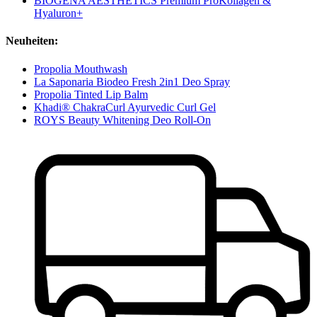
BIOGENA AESTHETICS Premium ProKollagen &
Hyaluron+
Neuheiten:
Propolia Mouthwash
La Saponaria Biodeo Fresh 2in1 Deo Spray
Propolia Tinted Lip Balm
Khadi® ChakraCurl Ayurvedic Curl Gel
ROYS Beauty Whitening Deo Roll-On