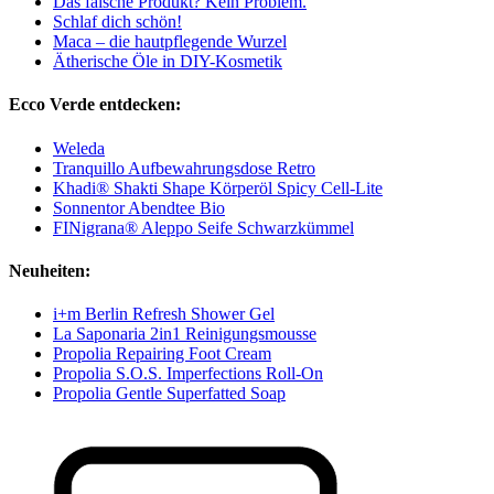
Das falsche Produkt? Kein Problem.
Schlaf dich schön!
Maca – die hautpflegende Wurzel
Ätherische Öle in DIY-Kosmetik
Ecco Verde entdecken:
Weleda
Tranquillo Aufbewahrungsdose Retro
Khadi® Shakti Shape Körperöl Spicy Cell-Lite
Sonnentor Abendtee Bio
FINigrana® Aleppo Seife Schwarzkümmel
Neuheiten:
i+m Berlin Refresh Shower Gel
La Saponaria 2in1 Reinigungsmousse
Propolia Repairing Foot Cream
Propolia S.O.S. Imperfections Roll-On
Propolia Gentle Superfatted Soap