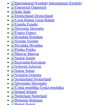
International (English)
Österreich
Italia
Deutschland
Great Britain
España
Slovenija
France
România
Sverige
Hrvatska
Polska
Magyar
Suomi
България
Schweiz
Suisse
Svizzera
Switzerland
Slovensko
Česká republika
Ireland
Nederland
Belgique
België