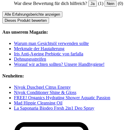
War diese Bewertung für dich hilfreich?
(1)
(0)
Ja
Nein
Alle Erfahrungsberichte anzeigen
Dieses Produkt bewerten
Aus unserem Magazin:
Warum man Gesichtsöl verwenden sollte
Merkmale der Hautalterung
Iris Anti-Ageing Prebiotic von farfalla
Dehnungsstreifen
Worauf wir achten sollten? Unsere Handhygiene!
Neuheiten:
Niyok Duschgel Citrus Energy
Niyok Conditioner Shine & Gloss
FREE! Organics Hydrating Shower Aquatic Passion
Mad Hippie Cleansing Oil
La Saponaria Biodeo Fresh 2in1 Deo Spray