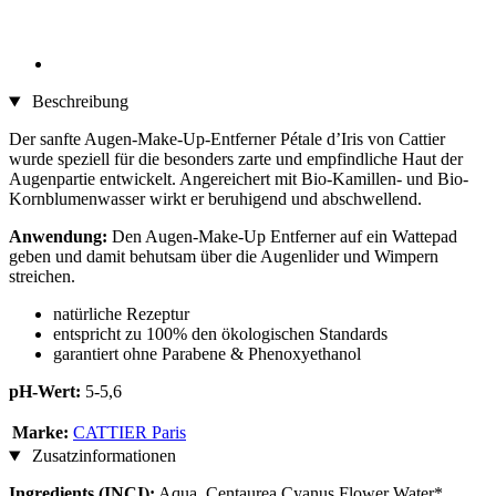
Beschreibung
Der sanfte Augen-Make-Up-Entferner Pétale d’Iris von Cattier
wurde speziell für die besonders zarte und empfindliche Haut der
Augenpartie entwickelt. Angereichert mit Bio-Kamillen- und Bio-
Kornblumenwasser wirkt er beruhigend und abschwellend.
Anwendung:
Den Augen-Make-Up Entferner auf ein Wattepad
geben und damit behutsam über die Augenlider und Wimpern
streichen.
natürliche Rezeptur
entspricht zu 100% den ökologischen Standards
garantiert ohne Parabene & Phenoxyethanol
pH-Wert:
5-5,6
Marke:
CATTIER Paris
Zusatzinformationen
Ingredients (INCI):
Aqua, Centaurea Cyanus Flower Water*,