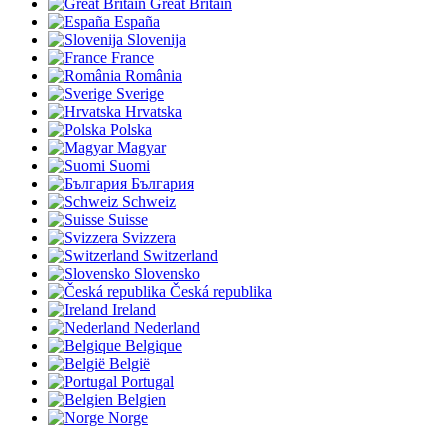
Great Britain
España
Slovenija
France
România
Sverige
Hrvatska
Polska
Magyar
Suomi
България
Schweiz
Suisse
Svizzera
Switzerland
Slovensko
Česká republika
Ireland
Nederland
Belgique
België
Portugal
Belgien
Norge