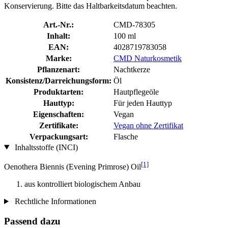
Konservierung. Bitte das Haltbarkeitsdatum beachten.
Art.-Nr.:
CMD-78305
Inhalt:
100 ml
EAN:
4028719783058
Marke:
CMD Naturkosmetik
Pflanzenart:
Nachtkerze
Konsistenz/Darreichungsform:
Öl
Produktarten:
Hautpflegeöle
Hauttyp:
Für jeden Hauttyp
Eigenschaften:
Vegan
Zertifikate:
Vegan ohne Zertifikat
Verpackungsart:
Flasche
Inhaltsstoffe (INCI)
[1]
Oenothera Biennis (Evening Primrose) Oil
aus kontrolliert biologischem Anbau
Rechtliche Informationen
Passend dazu