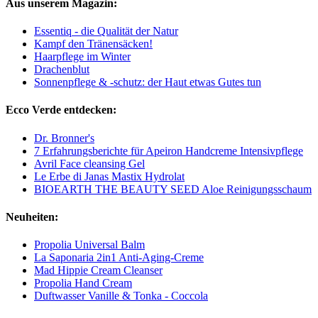
Aus unserem Magazin:
Essentiq - die Qualität der Natur
Kampf den Tränensäcken!
Haarpflege im Winter
Drachenblut
Sonnenpflege & -schutz: der Haut etwas Gutes tun
Ecco Verde entdecken:
Dr. Bronner's
7 Erfahrungsberichte für Apeiron Handcreme Intensivpflege
Avril Face cleansing Gel
Le Erbe di Janas Mastix Hydrolat
BIOEARTH THE BEAUTY SEED Aloe Reinigungsschaum
Neuheiten:
Propolia Universal Balm
La Saponaria 2in1 Anti-Aging-Creme
Mad Hippie Cream Cleanser
Propolia Hand Cream
Duftwasser Vanille & Tonka - Coccola