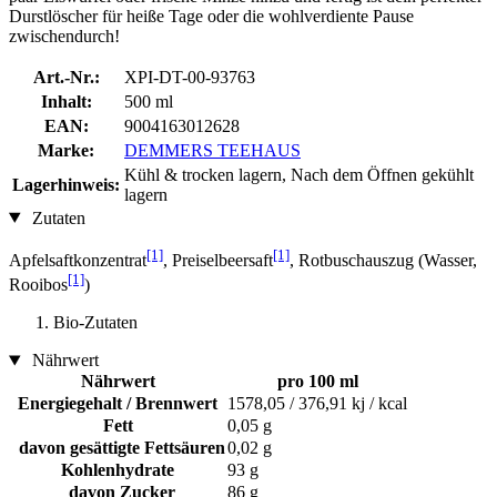
Durstlöscher für heiße Tage oder die wohlverdiente Pause
zwischendurch!
Art.-Nr.:
XPI-DT-00-93763
Inhalt:
500 ml
EAN:
9004163012628
Marke:
DEMMERS TEEHAUS
Kühl & trocken lagern, Nach dem Öffnen gekühlt
Lagerhinweis:
lagern
Zutaten
[1]
[1]
Apfelsaftkonzentrat
, Preiselbeersaft
, Rotbuschauszug (Wasser,
[1]
Rooibos
)
Bio-Zutaten
Nährwert
Nährwert
pro 100 ml
Energiegehalt / Brennwert
1578,05 / 376,91 kj / kcal
Fett
0,05 g
davon gesättigte Fettsäuren
0,02 g
Kohlenhydrate
93 g
davon Zucker
86 g