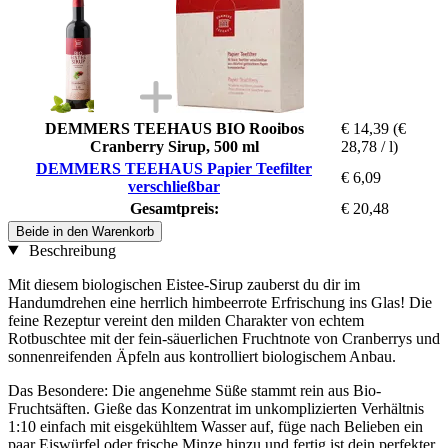
DEMMERS TEEHAUS BIO Rooibos
€ 14,39
(€
Cranberry Sirup, 500 ml
28,78 / l)
DEMMERS TEEHAUS Papier Teefilter
€ 6,09
verschließbar
Gesamtpreis:
€ 20,48
Beide in den Warenkorb
Beschreibung
Mit diesem biologischen Eistee-Sirup zauberst du dir im
Handumdrehen eine herrlich himbeerrote Erfrischung ins Glas! Die
feine Rezeptur vereint den milden Charakter von echtem
Rotbuschtee mit der fein-säuerlichen Fruchtnote von Cranberrys und
sonnenreifenden Äpfeln aus kontrolliert biologischem Anbau.
Das Besondere: Die angenehme Süße stammt rein aus Bio-
Fruchtsäften. Gieße das Konzentrat im unkomplizierten Verhältnis
1:10 einfach mit eisgekühltem Wasser auf, füge nach Belieben ein
paar Eiswürfel oder frische Minze hinzu und fertig ist dein perfekter