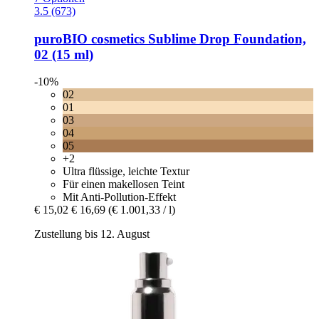
3.5 (673)
puroBIO cosmetics
Sublime Drop Foundation,
02 (15 ml)
-10%
02
01
03
04
05
+2
Ultra flüssige, leichte Textur
Für einen makellosen Teint
Mit Anti-Pollution-Effekt
€ 15,02
€ 16,69
(€ 1.001,33 / l)
Zustellung bis 12. August