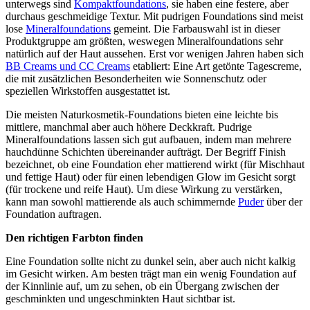
unterwegs sind
Kompaktfoundations
, sie haben eine festere, aber
durchaus geschmeidige Textur. Mit pudrigen Foundations sind meist
lose
Mineralfoundations
gemeint. Die Farbauswahl ist in dieser
Produktgruppe am größten, weswegen Mineralfoundations sehr
natürlich auf der Haut aussehen. Erst vor wenigen Jahren haben sich
BB Creams und CC Creams
etabliert: Eine Art getönte Tagescreme,
die mit zusätzlichen Besonderheiten wie Sonnenschutz oder
speziellen Wirkstoffen ausgestattet ist.
Die meisten Naturkosmetik-Foundations bieten eine leichte bis
mittlere, manchmal aber auch höhere Deckkraft. Pudrige
Mineralfoundations lassen sich gut aufbauen, indem man mehrere
hauchdünne Schichten übereinander aufträgt. Der Begriff Finish
bezeichnet, ob eine Foundation eher mattierend wirkt (für Mischhaut
und fettige Haut) oder für einen lebendigen Glow im Gesicht sorgt
(für trockene und reife Haut). Um diese Wirkung zu verstärken,
kann man sowohl mattierende als auch schimmernde
Puder
über der
Foundation auftragen.
Den richtigen Farbton finden
Eine Foundation sollte nicht zu dunkel sein, aber auch nicht kalkig
im Gesicht wirken. Am besten trägt man ein wenig Foundation auf
der Kinnlinie auf, um zu sehen, ob ein Übergang zwischen der
geschminkten und ungeschminkten Haut sichtbar ist.