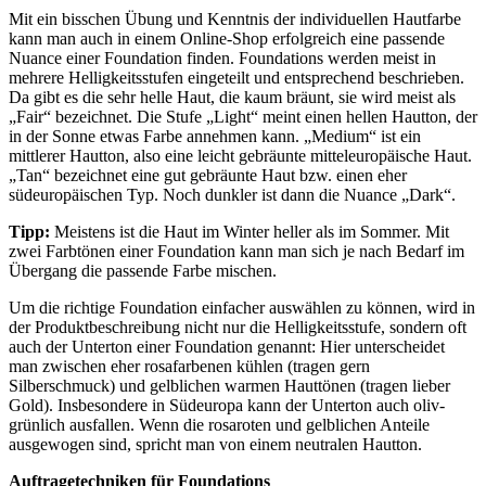
Mit ein bisschen Übung und Kenntnis der individuellen Hautfarbe
kann man auch in einem Online-Shop erfolgreich eine passende
Nuance einer Foundation finden. Foundations werden meist in
mehrere Helligkeitsstufen eingeteilt und entsprechend beschrieben.
Da gibt es die sehr helle Haut, die kaum bräunt, sie wird meist als
„Fair“ bezeichnet. Die Stufe „Light“ meint einen hellen Hautton, der
in der Sonne etwas Farbe annehmen kann. „Medium“ ist ein
mittlerer Hautton, also eine leicht gebräunte mitteleuropäische Haut.
„Tan“ bezeichnet eine gut gebräunte Haut bzw. einen eher
südeuropäischen Typ. Noch dunkler ist dann die Nuance „Dark“.
Tipp:
Meistens ist die Haut im Winter heller als im Sommer. Mit
zwei Farbtönen einer Foundation kann man sich je nach Bedarf im
Übergang die passende Farbe mischen.
Um die richtige Foundation einfacher auswählen zu können, wird in
der Produktbeschreibung nicht nur die Helligkeitsstufe, sondern oft
auch der Unterton einer Foundation genannt: Hier unterscheidet
man zwischen eher rosafarbenen kühlen (tragen gern
Silberschmuck) und gelblichen warmen Hauttönen (tragen lieber
Gold). Insbesondere in Südeuropa kann der Unterton auch oliv-
grünlich ausfallen. Wenn die rosaroten und gelblichen Anteile
ausgewogen sind, spricht man von einem neutralen Hautton.
Auftragetechniken für Foundations