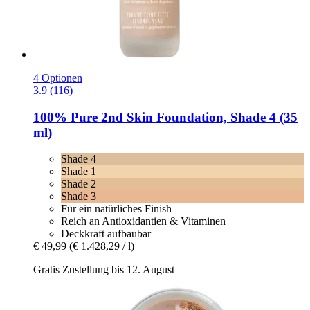
4 Optionen
3.9 (116)
100% Pure
2nd Skin Foundation, Shade 4 (35
ml)
Shade 4
Shade 1
Shade 2
Shade 3
Für ein natürliches Finish
Reich an Antioxidantien & Vitaminen
Deckkraft aufbaubar
€ 49,99
(€ 1.428,29 / l)
Gratis Zustellung bis 12. August