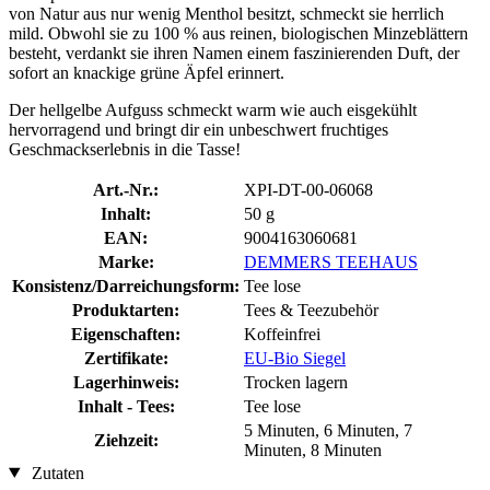
von Natur aus nur wenig Menthol besitzt, schmeckt sie herrlich
mild. Obwohl sie zu 100 % aus reinen, biologischen Minzeblättern
besteht, verdankt sie ihren Namen einem faszinierenden Duft, der
sofort an knackige grüne Äpfel erinnert.
Der hellgelbe Aufguss schmeckt warm wie auch eisgekühlt
hervorragend und bringt dir ein unbeschwert fruchtiges
Geschmackserlebnis in die Tasse!
Art.-Nr.:
XPI-DT-00-06068
Inhalt:
50 g
EAN:
9004163060681
Marke:
DEMMERS TEEHAUS
Konsistenz/Darreichungsform:
Tee lose
Produktarten:
Tees & Teezubehör
Eigenschaften:
Koffeinfrei
Zertifikate:
EU-Bio Siegel
Lagerhinweis:
Trocken lagern
Inhalt - Tees:
Tee lose
5 Minuten, 6 Minuten, 7
Ziehzeit:
Minuten, 8 Minuten
Zutaten