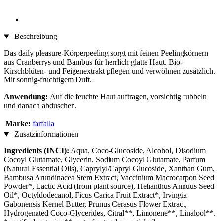
Beschreibung
Das daily pleasure-Körperpeeling sorgt mit feinen Peelingkörnern
aus Cranberrys und Bambus für herrlich glatte Haut. Bio-
Kirschblüten- und Feigenextrakt pflegen und verwöhnen zusätzlich.
Mit sonnig-fruchtigem Duft.
Anwendung:
Auf die feuchte Haut auftragen, vorsichtig rubbeln
und danach abduschen.
Marke:
farfalla
Zusatzinformationen
Ingredients (INCI):
Aqua, Coco-Glucoside, Alcohol, Disodium
Cocoyl Glutamate, Glycerin, Sodium Cocoyl Glutamate, Parfum
(Natural Essential Oils), Caprylyl/Capryl Glucoside, Xanthan Gum,
Bambusa Arundinacea Stem Extract, Vaccinium Macrocarpon Seed
Powder*, Lactic Acid (from plant source), Helianthus Annuus Seed
Oil*, Octyldodecanol, Ficus Carica Fruit Extract*, Irvingia
Gabonensis Kernel Butter, Prunus Cerasus Flower Extract,
Hydrogenated Coco-Glycerides, Citral**, Limonene**, Linalool**.