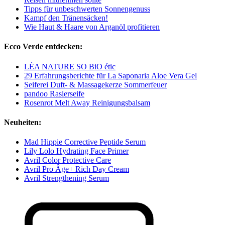
Tipps für unbeschwerten Sonnengenuss
Kampf den Tränensäcken!
Wie Haut & Haare von Arganöl profitieren
Ecco Verde entdecken:
LÉA NATURE SO BiO étic
29 Erfahrungsberichte für La Saponaria Aloe Vera Gel
Seiferei Duft- & Massagekerze Sommerfeuer
pandoo Rasierseife
Rosenrot Melt Away Reinigungsbalsam
Neuheiten:
Mad Hippie Corrective Peptide Serum
Lily Lolo Hydrating Face Primer
Avril Color Protective Care
Avril Pro Âge+ Rich Day Cream
Avril Strengthening Serum