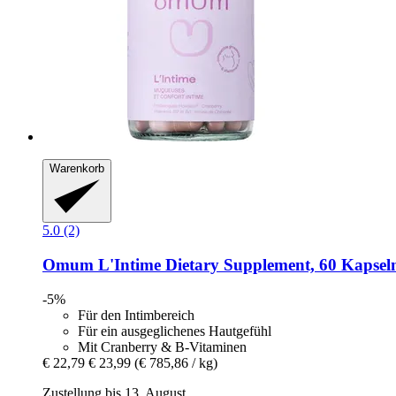
Warenkorb
5.0 (2)
Omum
L'Intime Dietary Supplement, 60 Kapsel
-5%
Für den Intimbereich
Für ein ausgeglichenes Hautgefühl
Mit Cranberry & B-Vitaminen
€ 22,79
€ 23,99
(€ 785,86 / kg)
Zustellung bis 13. August