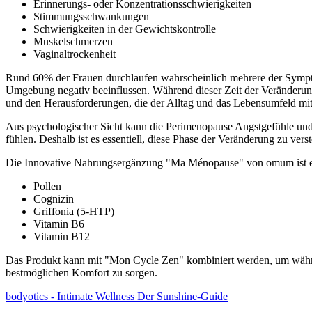
Erinnerungs- oder Konzentrationsschwierigkeiten
Stimmungsschwankungen
Schwierigkeiten in der Gewichtskontrolle
Muskelschmerzen
Vaginaltrockenheit
Rund 60% der Frauen durchlaufen wahrscheinlich mehrere der Sympto
Umgebung negativ beeinflussen. Während dieser Zeit der Veränderung
und den Herausforderungen, die der Alltag und das Lebensumfeld mit
Aus psychologischer Sicht kann die Perimenopause Angstgefühle un
fühlen. Deshalb ist es essentiell, diese Phase der Veränderung zu 
Die Innovative Nahrungsergänzung "Ma Ménopause" von omum ist eine
Pollen
Cognizin
Griffonia (5-HTP)
Vitamin B6
Vitamin B12
Das Produkt kann mit "Mon Cycle Zen" kombiniert werden, um währe
bestmöglichen Komfort zu sorgen.
bodyotics - Intimate Wellness
Der Sunshine-Guide