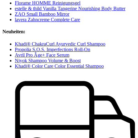
Florame HOMME Reinigungsgel
estelle & thild Vanilla Tangerine Nourishing Body Butter
ZAO Small Bamboo Mirror
lavera Zahncreme Complete Care
Neuheiten:
Khadi® ChakraCurl Ayurvedic Curl Shampoo
Propolia S.O.S. Imperfections Roll-On
Avril Pro Âge+ Face Serum
Niyok Shampoo Volume & Boost
Khadi® Color Care Color Essential Shampoo