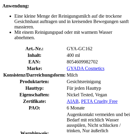
Anwendung:
Eine kleine Menge der Reinigungsmilch auf die trockene
Gesichtshaut auftragen und in kreisenden Bewegungen sanft
massieren.
Mit einem Reinigungspad oder mit warmem Wasser
abnehmen.
Art.-Nr.:
GYA-GC162
Inhalt:
400 ml
EAN:
8054609982702
Marke:
GYADA Cosmetics
Konsistenz/Darreichungsform:
Milch
Produktarten:
Gesichtsreinigung
Hauttyp:
Für jeden Hauttyp
Eigenschaften:
Nickel Tested, Vegan
Zertifikate:
AIAB
,
PETA Cruelty Free
PAO:
6 Monate
Augenkontakt vermeiden und bei
Bedarf mit reichlich Wasser
ausspülen, Nicht schlucken /
trinken, Nur äußerlich
Warnhinweis: