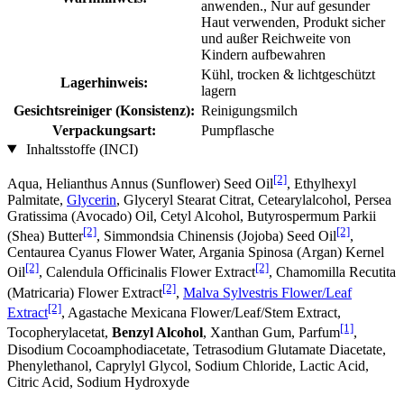
anwenden., Nur auf gesunder
Haut verwenden, Produkt sicher
und außer Reichweite von
Kindern aufbewahren
Kühl, trocken & lichtgeschützt
Lagerhinweis:
lagern
Gesichtsreiniger (Konsistenz):
Reinigungsmilch
Verpackungsart:
Pumpflasche
Inhaltsstoffe (INCI)
[2]
Aqua, Helianthus Annus (Sunflower) Seed Oil
, Ethylhexyl
Palmitate,
Glycerin
, Glyceryl Stearat Citrat, Cetearylalcohol, Persea
Gratissima (Avocado) Oil, Cetyl Alcohol, Butyrospermum Parkii
[2]
[2]
(Shea) Butter
, Simmondsia Chinensis (Jojoba) Seed Oil
,
Centaurea Cyanus Flower Water, Argania Spinosa (Argan) Kernel
[2]
[2]
Oil
, Calendula Officinalis Flower Extract
, Chamomilla Recutita
[2]
(Matricaria) Flower Extract
,
Malva Sylvestris Flower/Leaf
[2]
Extract
, Agastache Mexicana Flower/Leaf/Stem Extract,
[1]
Tocopherylacetat,
Benzyl Alcohol
, Xanthan Gum, Parfum
,
Disodium Cocoamphodiacetate, Tetrasodium Glutamate Diacetate,
Phenylethanol, Caprylyl Glycol, Sodium Chloride, Lactic Acid,
Citric Acid, Sodium Hydroxyde