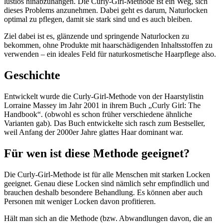
lustlos hinabzuhängen. Die Curly-Girl-Methode ist ein Weg, sich
dieses Problems anzunehmen. Dabei geht es darum, Naturlocken
optimal zu pflegen, damit sie stark sind und es auch bleiben.
Ziel dabei ist es, glänzende und springende Naturlocken zu
bekommen, ohne Produkte mit haarschädigenden Inhaltsstoffen zu
verwenden – ein ideales Feld für naturkosmetische Haarpflege also.
Geschichte
Entwickelt wurde die Curly-Girl-Methode von der Haarstylistin
Lorraine Massey im Jahr 2001 in ihrem Buch „Curly Girl: The
Handbook“. (obwohl es schon früher verschiedene ähnliche
Varianten gab). Das Buch entwickelte sich rasch zum Bestseller,
weil Anfang der 2000er Jahre glattes Haar dominant war.
Für wen ist diese Methode geeignet?
Die Curly-Girl-Methode ist für alle Menschen mit starken Locken
geeignet. Genau diese Locken sind nämlich sehr empfindlich und
brauchen deshalb besondere Behandlung. Es können aber auch
Personen mit weniger Locken davon profitieren.
Hält man sich an die Methode (bzw. Abwandlungen davon, die an