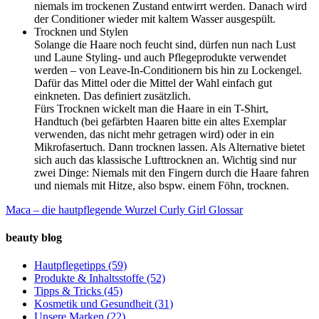
niemals im trockenen Zustand entwirrt werden. Danach wird
der Conditioner wieder mit kaltem Wasser ausgespült.
Trocknen und Stylen
Solange die Haare noch feucht sind, dürfen nun nach Lust
und Laune Styling- und auch Pflegeprodukte verwendet
werden – von Leave-In-Conditionern bis hin zu Lockengel.
Dafür das Mittel oder die Mittel der Wahl einfach gut
einkneten. Das definiert zusätzlich.
Fürs Trocknen wickelt man die Haare in ein T-Shirt,
Handtuch (bei gefärbten Haaren bitte ein altes Exemplar
verwenden, das nicht mehr getragen wird) oder in ein
Mikrofasertuch. Dann trocknen lassen. Als Alternative bietet
sich auch das klassische Lufttrocknen an. Wichtig sind nur
zwei Dinge: Niemals mit den Fingern durch die Haare fahren
und niemals mit Hitze, also bspw. einem Föhn, trocknen.
Maca – die hautpflegende Wurzel
Curly Girl Glossar
beauty blog
Hautpflegetipps
(59)
Produkte & Inhaltsstoffe
(52)
Tipps & Tricks
(45)
Kosmetik und Gesundheit
(31)
Unsere Marken
(22)