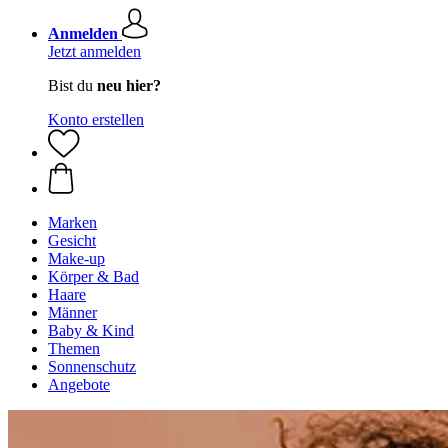
Anmelden
Jetzt anmelden
Bist du
neu hier?
Konto erstellen
Marken
Gesicht
Make-up
Körper & Bad
Haare
Männer
Baby & Kind
Themen
Sonnenschutz
Angebote