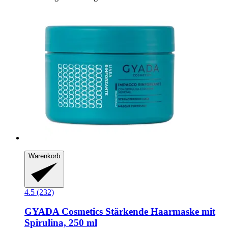
Warenkorb
4.5 (232)
GYADA Cosmetics
Stärkende Haarmaske mit
Spirulina, 250 ml