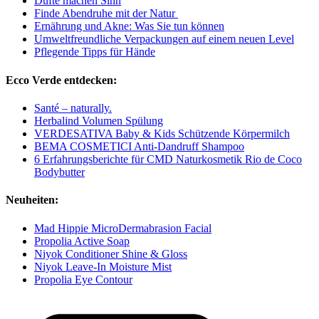
Düfte machen Sinn
Finde Abendruhe mit der Natur
Ernährung und Akne: Was Sie tun können
Umweltfreundliche Verpackungen auf einem neuen Level
Pflegende Tipps für Hände
Ecco Verde entdecken:
Santé – naturally.
Herbalind Volumen Spülung
VERDESATIVA Baby & Kids Schützende Körpermilch
BEMA COSMETICI Anti-Dandruff Shampoo
6 Erfahrungsberichte für CMD Naturkosmetik Rio de Coco
Bodybutter
Neuheiten:
Mad Hippie MicroDermabrasion Facial
Propolia Active Soap
Niyok Conditioner Shine & Gloss
Niyok Leave-In Moisture Mist
Propolia Eye Contour