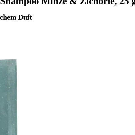
 Shampoo Minze & Zichorie, 25 
schem Duft