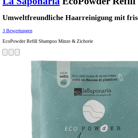
La Saponaria
EcoPowder Refill
Umweltfreundliche Haarreinigung mit fri
3 Bewertungen
EcoPowder Refill Shampoo Minze & Zichorie