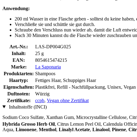
Anwendung:
200 ml Wasser in eine Flasche geben - solltest du keine haben, 
Verschließe sie und schüttle sie gut durch.
Schraube den Verschluss nun wieder ab, damit die Luft entwei
Nach 30 Minuten kannst du die Flasche wieder zuschrauben un
Art.-Nr.:
LAS-DP004G025
Inhalt:
25 g
EAN:
8054615474215
Marke:
La Saponaria
Produktarten:
Shampoos
Haartyp:
Fettiges Haar, Schuppiges Haar
Eigenschaften:
Plastikfrei, Refill - Nachfüllpackung, Unisex, Vegan
Duftnoten:
Würzig
Zertifikate:
ccpb
,
Vegan ohne Zertifikat
Inhaltsstoffe (INCI)
Sodium Coco­ Sulfate, Xanthan Gum, Microcrystalline Cellulose, Cit
Hybrida Grosso Herb Oil
, Citrus Lemon Peel Oil, Calendula Officin
Aqua,
Limonene
,
Menthol
,
Linalyl Acetate
,
Linalool
,
Pinene
,
Citr