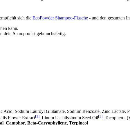
empfiehlt sich die
EcoPowder Shampoo-Flasche
- und den gesamten Inh
chen kann.
d dein Shampoo ist gebrauchsfertig.
ric Acid, Sodium Lauroyl Glutamate, Sodium Benzoate, Zinc Lactate, P
[1]
[1]
alis Flower Extract
, Linum Usitatissimum Seed Oil
, Tocopherol (
al
,
Camphor
,
Beta-Caryophyllene
,
Terpineol