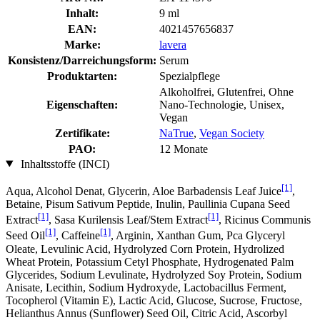
Inhalt:
9 ml
EAN:
4021457656837
Marke:
lavera
Konsistenz/Darreichungsform:
Serum
Produktarten:
Spezialpflege
Alkoholfrei, Glutenfrei, Ohne
Eigenschaften:
Nano-Technologie, Unisex,
Vegan
Zertifikate:
NaTrue
,
Vegan Society
PAO:
12 Monate
Inhaltsstoffe (INCI)
[1]
Aqua, Alcohol Denat, Glycerin, Aloe Barbadensis Leaf Juice
,
Betaine, Pisum Sativum Peptide, Inulin, Paullinia Cupana Seed
[1]
[1]
Extract
, Sasa Kurilensis Leaf/Stem Extract
, Ricinus Communis
[1]
[1]
Seed Oil
, Caffeine
, Arginin, Xanthan Gum, Pca Glyceryl
Oleate, Levulinic Acid, Hydrolyzed Corn Protein, Hydrolized
Wheat Protein, Potassium Cetyl Phosphate, Hydrogenated Palm
Glycerides, Sodium Levulinate, Hydrolyzed Soy Protein, Sodium
Anisate, Lecithin, Sodium Hydroxyde, Lactobacillus Ferment,
Tocopherol (Vitamin E), Lactic Acid, Glucose, Sucrose, Fructose,
Helianthus Annus (Sunflower) Seed Oil, Citric Acid, Ascorbyl