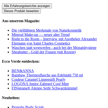
Alle Erfahrungsberichte anzeigen
Dieses Produkt bewerten
Aus unserem Magazin:
Die vielfältigen Merkmale von Naturkosmetik
Mineral Make-up — neuer alter Trend
Right to the Roots – Interview mit Apotheker Alexander
Ehrmann von Saint Charles Cosmetics
Waschen statt wegwerfen - auch bei der Monatshygiene
Sheabutter - Gold der Frauen (mit Rezept)
Ecco Verde entdecken:
BEN&ANNA
Bambaw Thermosflasche aus Edelstahl 750 ml
Couleur Caramel Lippenstift Pearly
LOGONA Junior Zahngel Cool Mint
FINigrana® Aleppo Seife Schwarzkümmel
Neuheiten:
Propolia Body Scrub