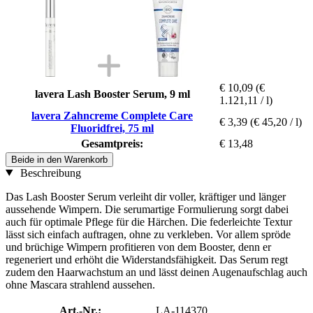
€ 10,09
(€
lavera Lash Booster Serum, 9 ml
1.121,11 / l)
lavera Zahncreme Complete Care
€ 3,39
(€ 45,20 / l)
Fluoridfrei, 75 ml
Gesamtpreis:
€ 13,48
Beide in den Warenkorb
Beschreibung
Das Lash Booster Serum verleiht dir voller, kräftiger und länger
aussehende Wimpern. Die serumartige Formulierung sorgt dabei
auch für optimale Pflege für die Härchen. Die federleichte Textur
lässt sich einfach auftragen, ohne zu verkleben. Vor allem spröde
und brüchige Wimpern profitieren von dem Booster, denn er
regeneriert und erhöht die Widerstandsfähigkeit. Das Serum regt
zudem den Haarwachstum an und lässt deinen Augenaufschlag auch
ohne Mascara strahlend aussehen.
Art.-Nr.:
LA-114370